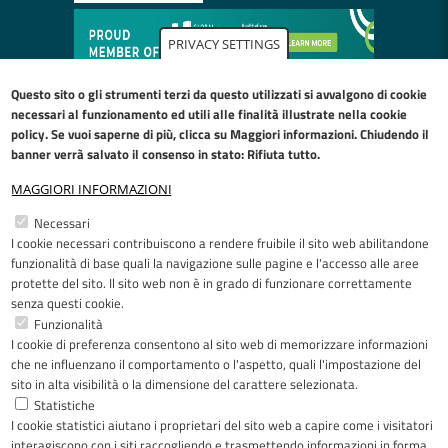
PRIVACY SETTINGS
Questo sito o gli strumenti terzi da questo utilizzati si avvalgono di cookie
necessari al funzionamento ed utili alle finalità illustrate nella
cookie
policy
. Se vuoi saperne di più, clicca su Maggiori informazioni. Chiudendo il
banner verrà salvato il consenso in stato: Rifiuta tutto.
MAGGIORI INFORMAZIONI
Restiamo in contatto
Necessari
I cookie necessari contribuiscono a rendere fruibile il sito web abilitandone
Facebook
YouTube
LinkedIn
Instagram
funzionalità di base quali la navigazione sulle pagine e l'accesso alle aree
protette del sito. Il sito web non è in grado di funzionare correttamente
senza questi cookie.
Funzionalità
I cookie di preferenza consentono al sito web di memorizzare informazioni
Riconoscimenti
che ne influenzano il comportamento o l'aspetto, quali l'impostazione del
sito in alta visibilità o la dimensione del carattere selezionata.
Statistiche
I cookie statistici aiutano i proprietari del sito web a capire come i visitatori
interagiscono con i siti raccogliendo e trasmettendo informazioni in forma