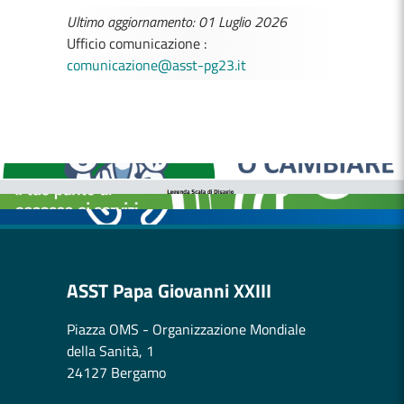
Ultimo aggiornamento: 01 Luglio 2026
Ufficio comunicazione :
comunicazione@asst-pg23.it
MEDICI E PEDIATRI DI FAMIGLIA
BOLLETTINI DISAGIO DA CALORE
CASE DI COMUNITÀ
OSPEDALE DI COMUNITÀ
ASST Papa Giovanni XXIII
Piazza OMS - Organizzazione Mondiale
della Sanità, 1
24127 Bergamo