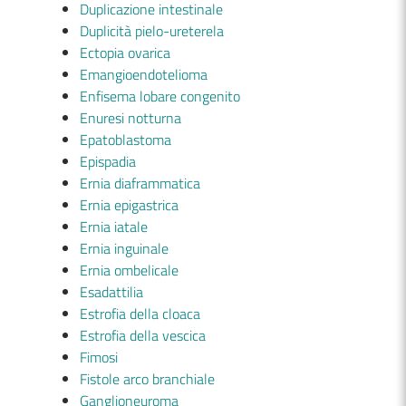
Duplicazione intestinale
Duplicità pielo-ureterela
Ectopia ovarica
Emangioendotelioma
Enfisema lobare congenito
Enuresi notturna
Epatoblastoma
Epispadia
Ernia diaframmatica
Ernia epigastrica
Ernia iatale
Ernia inguinale
Ernia ombelicale
Esadattilia
Estrofia della cloaca
Estrofia della vescica
Fimosi
Fistole arco branchiale
Ganglioneuroma