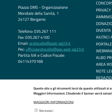
CONCOR
Piazza OMS - Organizzazione
PRIVACY
Mondiale della Sanità, 1
AMMINIS
24127 Bergamo
DONAZIO
DIVENTA
Telefono: 035.267 111
AIUTACI
Fax: 035.267 4100
Email:
protocollo@asst-pg23.it
PORTALE
Pec:
ufficioprotocollo@pec.asst-pg23.it
WEBMAI
Partita IVA e Codice Fiscale:
ALBO PR
04114370168
AREA RI
NOTE LE
REDAZIO
DICHIARA
Questo sito o gli strumenti terzi da questo utilizzati si 
EU COOK
Maggiori informazioni. Chiudendo il banner verrà salvato 
MAGGIORI INFORMAZIONI
Necessari