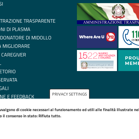
SI
TRAZIONE TRASPARENTE
NI DI PLASMA
 DONATORE DI MIDOLLO
 A MIGLIORARE
 CAREGIVER
L
ETORIO
SERVATA
GALI
PRIVACY SETTINGS
NE E FEEDBACK
ZIONE DI ACCESSIBILITA'
avvalgono di cookie necessari al funzionamento ed utili alle finalità illustrate n
IE POLICY
il consenso in stato: Rifiuta tutto.