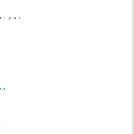
test genetici
e a