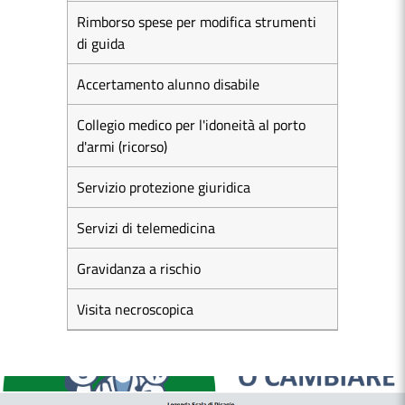
Rimborso spese per modifica strumenti
di guida
Accertamento alunno disabile
Collegio medico per l'idoneità al porto
d'armi (ricorso)
Servizio protezione giuridica
Servizi di telemedicina
Gravidanza a rischio
Visita necroscopica
MEDICI E PEDIATRI DI FAMIGLIA
BOLLETTINI DISAGIO DA CALORE
CASE DI COMUNITÀ
OSPEDALE DI COMUNITÀ