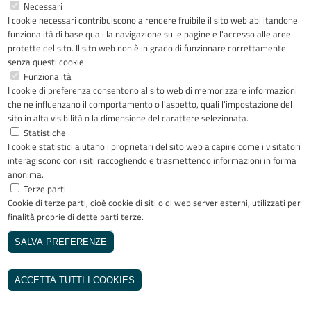
Necessari
I cookie necessari contribuiscono a rendere fruibile il sito web abilitandone
Facebook
YouTube
LinkedIn
Instagram
funzionalità di base quali la navigazione sulle pagine e l'accesso alle aree
protette del sito. Il sito web non è in grado di funzionare correttamente
senza questi cookie.
Funzionalità
I cookie di preferenza consentono al sito web di memorizzare informazioni
Riconoscimenti
che ne influenzano il comportamento o l'aspetto, quali l'impostazione del
sito in alta visibilità o la dimensione del carattere selezionata.
Statistiche
I cookie statistici aiutano i proprietari del sito web a capire come i visitatori
interagiscono con i siti raccogliendo e trasmettendo informazioni in forma
anonima.
Terze parti
Cookie di terze parti, cioè cookie di siti o di web server esterni, utilizzati per
Copyright © 2005-2023 - ASST Papa
finalità proprie di dette parti terze.
Giovanni XXIII - Piazza OMS 1 24127
Bergamo - Tutti i diritti riservati
SALVA PREFERENZE
Realizzato da
REVOCA IL CONSENSO
INVISIBLEFARM
ACCETTA TUTTI I COOKIES