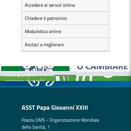
Accedere ai servizi online
Chiedere il patrocinio
Modulistica online
Aiutaci a migliorare
MEDICI E PEDIATRI DI FAMIGLIA
BOLLETTINI DISAGIO DA CALORE
CASE DI COMUNITÀ
OSPEDALE DI COMUNITÀ
ASST Papa Giovanni XXIII
Piazza OMS - Organizzazione Mondiale
della Sanità, 1