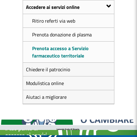
Accedere ai servizi online
Ritiro referti via web
Prenota donazione di plasma
Prenota accesso a Servizio
farmaceutico territoriale
Chiedere il patrocinio
Modulistica online
Aiutaci a migliorare
MEDICI E PEDIATRI DI FAMIGLIA
BOLLETTINI DISAGIO DA CALORE
CASE DI COMUNITÀ
OSPEDALE DI COMUNITÀ