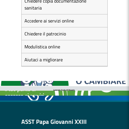
Chiedere copia documentazione
sanitaria
Accedere ai servizi online
Chiedere il patrocinio
Modulistica online
Aiutaci a migliorare
MEDICI E PEDIATRI DI FAMIGLIA
BOLLETTINI DISAGIO DA CALORE
CASE DI COMUNITÀ
OSPEDALE DI COMUNITÀ
ASST Papa Giovanni XXIII