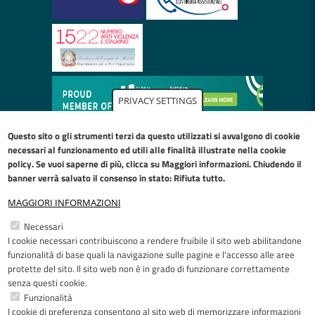
PRIVACY SETTINGS
Questo sito o gli strumenti terzi da questo utilizzati si avvalgono di cookie
necessari al funzionamento ed utili alle finalità illustrate nella
cookie
policy
. Se vuoi saperne di più, clicca su Maggiori informazioni. Chiudendo il
banner verrà salvato il consenso in stato: Rifiuta tutto.
MAGGIORI INFORMAZIONI
Restiamo in contatto
Necessari
I cookie necessari contribuiscono a rendere fruibile il sito web abilitandone
Facebook
YouTube
LinkedIn
Instagram
funzionalità di base quali la navigazione sulle pagine e l'accesso alle aree
protette del sito. Il sito web non è in grado di funzionare correttamente
senza questi cookie.
Funzionalità
I cookie di preferenza consentono al sito web di memorizzare informazioni