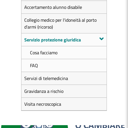
Accertamento alunno disabile
Collegio medico per l'idoneità al porto
d'armi (ricorso)
Servizio protezione giuridica
Cosa facciamo
FAQ
Servizi di telemedicina
Gravidanza a rischio
Visita necroscopica
MEDICI E PEDIATRI DI FAMIGLIA
BOLLETTINI DISAGIO DA CALORE
CASE DI COMUNITÀ