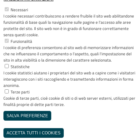
Restiamo in contatto
Necessari
I cookie necessari contribuiscono a rendere fruibile il sito web abilitandone
Facebook
YouTube
LinkedIn
Instagram
funzionalità di base quali la navigazione sulle pagine e l'accesso alle aree
protette del sito. Il sito web non è in grado di funzionare correttamente
senza questi cookie.
Funzionalità
I cookie di preferenza consentono al sito web di memorizzare informazioni
Riconoscimenti
che ne influenzano il comportamento o l'aspetto, quali l'impostazione del
sito in alta visibilità o la dimensione del carattere selezionata.
Statistiche
I cookie statistici aiutano i proprietari del sito web a capire come i visitatori
interagiscono con i siti raccogliendo e trasmettendo informazioni in forma
anonima.
Terze parti
Cookie di terze parti, cioè cookie di siti o di web server esterni, utilizzati per
Copyright © 2005-2023 - ASST Papa
finalità proprie di dette parti terze.
Giovanni XXIII - Piazza OMS 1 24127
Bergamo - Tutti i diritti riservati
SALVA PREFERENZE
Realizzato da
REVOCA IL CONSENSO
INVISIBLEFARM
ACCETTA TUTTI I COOKIES