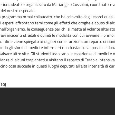
periori, ideato e organizzato da Mariangelo Cossolini, coordinatore a
 del nostro ospedale.
 programma ormai collaudato, che ha coinvolto dagli esordi quasi 
li esperti affrontano temi come gli effetti che droghe e abuso di alc
ell’organismo, le conseguenze per chi si mette al volante alterato,
gravi incidenti stradali e quindi le modalità con cui avviene il primo
a. Infine viene spiegato ai ragazzi come funziona un reparto di ria
ndo gli sforzi di medici e infermieri non bastano, sia possibile dona
salvare altre vite. Gli studenti ascoltano le esperienze di medici e o
ianze di alcuni trapiantati e visitano il reparto di Terapia Intensiva
icino cosa succede in questi luoghi deputati all'alta intensità di cur
010)