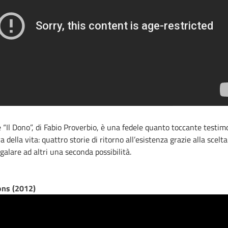
e “Il Dono”, di Fabio Proverbio, è una fedele quanto toccante testi
a della vita: quattro storie di ritorno all’esistenza grazie alla scelta
egalare ad altri una seconda possibilità.
ons (2012)