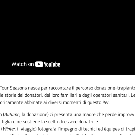
 Four Seasons nasce per raccontare il percorso donazione-trapiant
e storie dei donatori, dei loro familiari e degli operatori sanitari. L
oricamente abbinate ai diversi momenti di questo
iter
.
o (
Autumn
, la donazione) ci presenta una madre che perde improv
a figlia e ne sostiene la scelta di essere donatrice.
 (
Winter
, il viaggio) fotografa l’impegno di tecnici ed équipes di trap