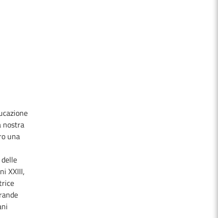
ducazione
a nostra
tro una
 delle
i XXIII,
trice
grande
ani