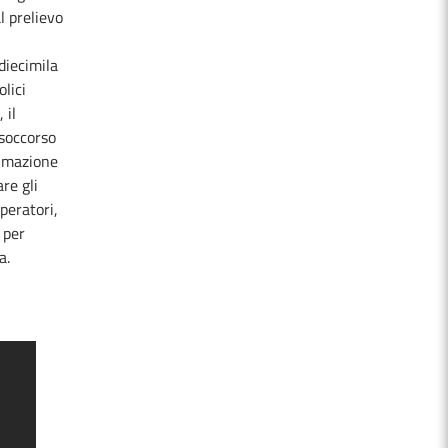
l prelievo
diecimila
olici
 il
 soccorso
nimazione
re gli
peratori,
 per
a.