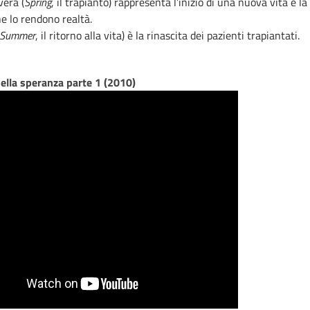
vera (
Spring
, il trapianto) rappresenta l’inizio di una nuova vita e la
e lo rendono realtà.
Summer
, il ritorno alla vita) è la rinascita dei pazienti trapiantati.
della speranza parte 1 (2010)