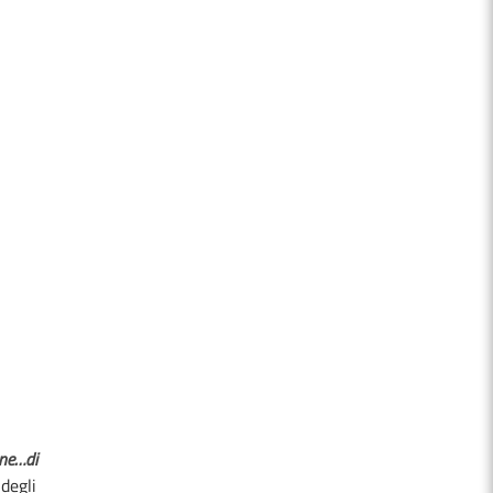
one…di
degli