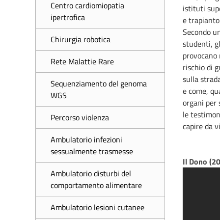
Centro cardiomiopatia
istituti su
ipertrofica
e trapianto
Secondo un
Chirurgia robotica
studenti, g
provocano n
Rete Malattie Rare
rischio di 
sulla strad
Sequenziamento del genoma
e come, qua
WGS
organi per 
le testimon
Percorso violenza
capire da v
Ambulatorio infezioni
sessualmente trasmesse
Il Dono (2
Ambulatorio disturbi del
comportamento alimentare
Ambulatorio lesioni cutanee