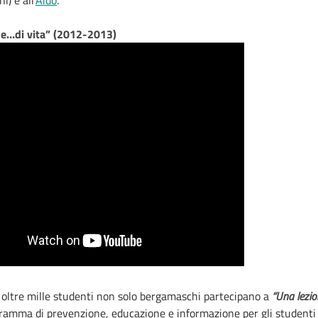
) e all’
Aido
.
ne…di vita” (2012-2013)
 oltre mille studenti non solo bergamaschi partecipano a
“Una lezi
gramma di prevenzione, educazione e informazione per gli studenti 