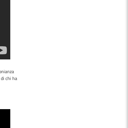
monianza
 di chi ha