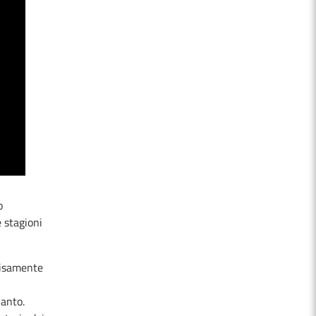
o
e stagioni
visamente
ianto.