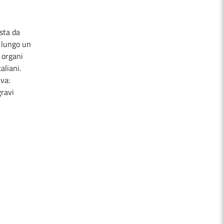
sta da
, lungo un
 organi
aliani.
iva:
gravi