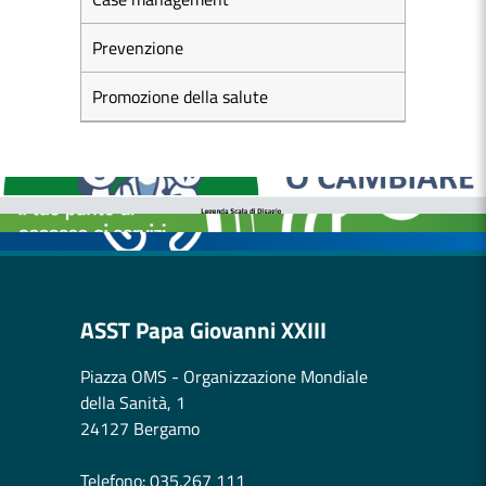
Prevenzione
Promozione della salute
MEDICI E PEDIATRI DI FAMIGLIA
BOLLETTINI DISAGIO DA CALORE
CASE DI COMUNITÀ
OSPEDALE DI COMUNITÀ
ASST Papa Giovanni XXIII
Piazza OMS - Organizzazione Mondiale
della Sanità, 1
24127 Bergamo
Telefono: 035.267 111