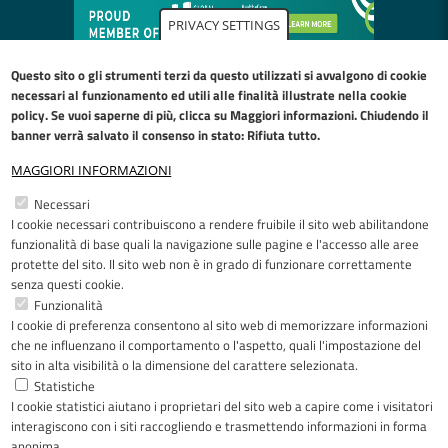
PRIVACY SETTINGS
Questo sito o gli strumenti terzi da questo utilizzati si avvalgono di cookie
necessari al funzionamento ed utili alle finalità illustrate nella
cookie
policy
. Se vuoi saperne di più, clicca su Maggiori informazioni. Chiudendo il
banner verrà salvato il consenso in stato: Rifiuta tutto.
MAGGIORI INFORMAZIONI
Restiamo in contatto
Necessari
I cookie necessari contribuiscono a rendere fruibile il sito web abilitandone
Facebook
YouTube
LinkedIn
Instagram
funzionalità di base quali la navigazione sulle pagine e l'accesso alle aree
protette del sito. Il sito web non è in grado di funzionare correttamente
senza questi cookie.
Funzionalità
I cookie di preferenza consentono al sito web di memorizzare informazioni
Riconoscimenti
che ne influenzano il comportamento o l'aspetto, quali l'impostazione del
sito in alta visibilità o la dimensione del carattere selezionata.
Statistiche
I cookie statistici aiutano i proprietari del sito web a capire come i visitatori
interagiscono con i siti raccogliendo e trasmettendo informazioni in forma
anonima.