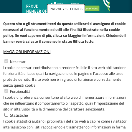
PRIVACY SETTINGS
Questo sito o gli strumenti terzi da questo utilizzati si avvalgono di cookie
necessari al funzionamento ed utili alle finalità illustrate nella
cookie
policy
. Se vuoi saperne di più, clicca su Maggiori informazioni. Chiudendo il
banner verrà salvato il consenso in stato: Rifiuta tutto.
MAGGIORI INFORMAZIONI
Restiamo in contatto
Necessari
I cookie necessari contribuiscono a rendere fruibile il sito web abilitandone
Facebook
YouTube
LinkedIn
Instagram
funzionalità di base quali la navigazione sulle pagine e l'accesso alle aree
protette del sito. Il sito web non è in grado di funzionare correttamente
senza questi cookie.
Funzionalità
I cookie di preferenza consentono al sito web di memorizzare informazioni
Riconoscimenti
che ne influenzano il comportamento o l'aspetto, quali l'impostazione del
sito in alta visibilità o la dimensione del carattere selezionata.
Statistiche
I cookie statistici aiutano i proprietari del sito web a capire come i visitatori
interagiscono con i siti raccogliendo e trasmettendo informazioni in forma