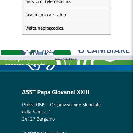
Servizi di telemedicina
Gravidanza a rischio
Visita necroscopica
MEDICI E PEDIATRI DI FAMIGLIA
BOLLETTINI DISAGIO DA CALORE
CASE DI COMUNITÀ
OSPEDALE DI COMUNITÀ
ASST Papa Giovanni XXIII
Piazza OMS - Organizzazione Mondiale
della Sanità, 1
24127 Bergamo