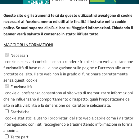
Questo sito o gli strumenti terzi da questo utilizzati si avvalgono di cookie
necessari al funzionamento ed utili alle finalità illustrate nella
cookie
policy
. Se vuoi saperne di più, clicca su Maggiori informazioni. Chiudendo il
banner verrà salvato il consenso in stato: Rifiuta tutto.
MAGGIORI INFORMAZIONI
Restiamo in contatto
Necessari
I cookie necessari contribuiscono a rendere fruibile il sito web abilitandone
Facebook
YouTube
LinkedIn
Instagram
funzionalità di base quali la navigazione sulle pagine e l'accesso alle aree
protette del sito. Il sito web non è in grado di funzionare correttamente
senza questi cookie.
Funzionalità
I cookie di preferenza consentono al sito web di memorizzare informazioni
Riconoscimenti
che ne influenzano il comportamento o l'aspetto, quali l'impostazione del
sito in alta visibilità o la dimensione del carattere selezionata.
Statistiche
I cookie statistici aiutano i proprietari del sito web a capire come i visitatori
interagiscono con i siti raccogliendo e trasmettendo informazioni in forma
anonima.
Terze parti