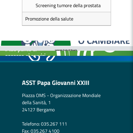
Screening tumore della prostata
Promozione della salute
MEDICI E PEDIATRI DI FAMIGLIA
BOLLETTINI DISAGIO DA CALORE
CASE DI COMUNITÀ
OSPEDALE DI COMUNITÀ
ASST Papa Giovanni XXIII
Piazza OMS - Organizzazione Mondiale
della Sanità, 1
24127 Bergamo
Telefono: 035.267 111
Fax: 035.267 4100