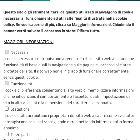
Questo sito o gli strumenti terzi da questo utilizzati si avvalgono di cookie
necessari al funzionamento ed utili alle finalità illustrate nella
cookie
policy
. Se vuoi saperne di più, clicca su Maggiori informazioni. Chiudendo il
banner verrà salvato il consenso in stato: Rifiuta tutto.
MAGGIORI INFORMAZIONI
Restiamo in contatto
Necessari
I cookie necessari contribuiscono a rendere fruibile il sito web abilitandone
Facebook
YouTube
LinkedIn
Instagram
funzionalità di base quali la navigazione sulle pagine e l'accesso alle aree
protette del sito. Il sito web non è in grado di funzionare correttamente
senza questi cookie.
Funzionalità
I cookie di preferenza consentono al sito web di memorizzare informazioni
Riconoscimenti
che ne influenzano il comportamento o l'aspetto, quali l'impostazione del
sito in alta visibilità o la dimensione del carattere selezionata.
Statistiche
I cookie statistici aiutano i proprietari del sito web a capire come i visitatori
interagiscono con i siti raccogliendo e trasmettendo informazioni in forma
anonima.
Terze parti