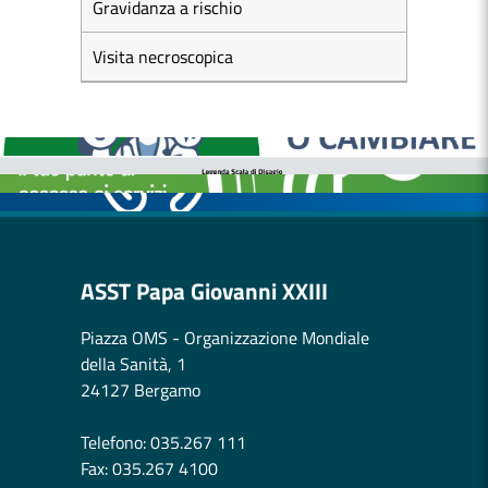
Gravidanza a rischio
Visita necroscopica
MEDICI E PEDIATRI DI FAMIGLIA
BOLLETTINI DISAGIO DA CALORE
CASE DI COMUNITÀ
OSPEDALE DI COMUNITÀ
ASST Papa Giovanni XXIII
Piazza OMS - Organizzazione Mondiale
della Sanità, 1
24127 Bergamo
Telefono: 035.267 111
Fax: 035.267 4100