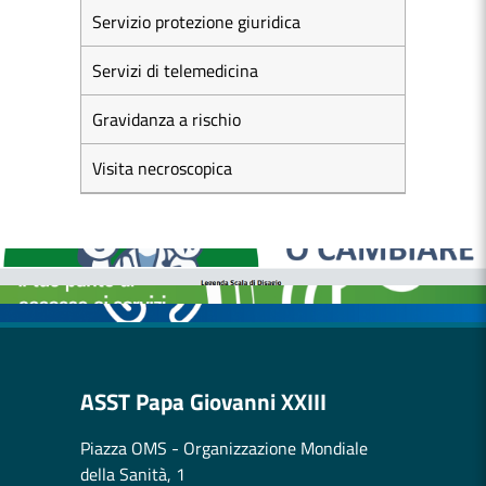
Servizio protezione giuridica
Servizi di telemedicina
Gravidanza a rischio
Visita necroscopica
MEDICI E PEDIATRI DI FAMIGLIA
BOLLETTINI DISAGIO DA CALORE
CASE DI COMUNITÀ
OSPEDALE DI COMUNITÀ
ASST Papa Giovanni XXIII
Piazza OMS - Organizzazione Mondiale
della Sanità, 1