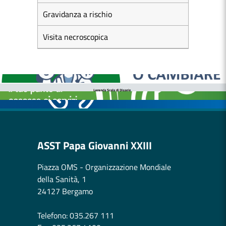
Gravidanza a rischio
Visita necroscopica
MEDICI E PEDIATRI DI FAMIGLIA
BOLLETTINI DISAGIO DA CALORE
CASE DI COMUNITÀ
OSPEDALE DI COMUNITÀ
ASST Papa Giovanni XXIII
Piazza OMS - Organizzazione Mondiale
della Sanità, 1
24127 Bergamo
Telefono: 035.267 111