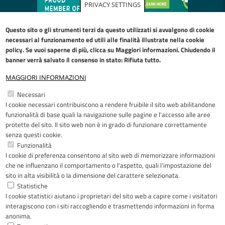
PRIVACY SETTINGS
Questo sito o gli strumenti terzi da questo utilizzati si avvalgono di cookie
necessari al funzionamento ed utili alle finalità illustrate nella
cookie
policy
. Se vuoi saperne di più, clicca su Maggiori informazioni. Chiudendo il
banner verrà salvato il consenso in stato: Rifiuta tutto.
MAGGIORI INFORMAZIONI
Restiamo in contatto
Necessari
I cookie necessari contribuiscono a rendere fruibile il sito web abilitandone
Facebook
YouTube
LinkedIn
Instagram
funzionalità di base quali la navigazione sulle pagine e l'accesso alle aree
protette del sito. Il sito web non è in grado di funzionare correttamente
senza questi cookie.
Funzionalità
I cookie di preferenza consentono al sito web di memorizzare informazioni
Riconoscimenti
che ne influenzano il comportamento o l'aspetto, quali l'impostazione del
sito in alta visibilità o la dimensione del carattere selezionata.
Statistiche
I cookie statistici aiutano i proprietari del sito web a capire come i visitatori
interagiscono con i siti raccogliendo e trasmettendo informazioni in forma
anonima.