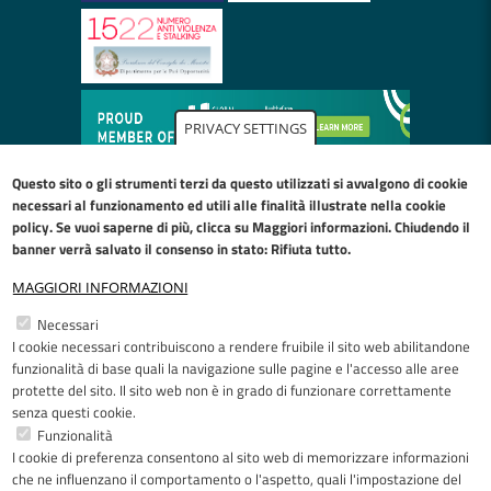
PRIVACY SETTINGS
Questo sito o gli strumenti terzi da questo utilizzati si avvalgono di cookie
necessari al funzionamento ed utili alle finalità illustrate nella
cookie
policy
. Se vuoi saperne di più, clicca su Maggiori informazioni. Chiudendo il
banner verrà salvato il consenso in stato: Rifiuta tutto.
MAGGIORI INFORMAZIONI
Restiamo in contatto
Necessari
I cookie necessari contribuiscono a rendere fruibile il sito web abilitandone
Facebook
YouTube
LinkedIn
Instagram
funzionalità di base quali la navigazione sulle pagine e l'accesso alle aree
protette del sito. Il sito web non è in grado di funzionare correttamente
senza questi cookie.
Funzionalità
I cookie di preferenza consentono al sito web di memorizzare informazioni
Riconoscimenti
che ne influenzano il comportamento o l'aspetto, quali l'impostazione del