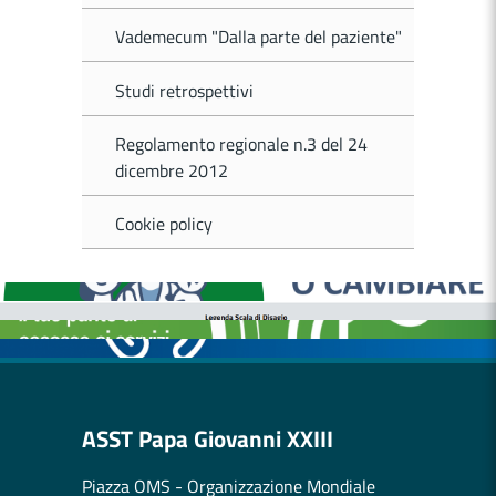
Vademecum "Dalla parte del paziente"
Studi retrospettivi
Regolamento regionale n.3 del 24
dicembre 2012
Cookie policy
MEDICI E PEDIATRI DI FAMIGLIA
BOLLETTINI DISAGIO DA CALORE
CASE DI COMUNITÀ
OSPEDALE DI COMUNITÀ
ASST Papa Giovanni XXIII
Piazza OMS - Organizzazione Mondiale