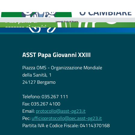
MEDICI E PEDIATRI DI FAMIGLIA
BOLLETTINI DISAGIO DA CALORE
CASE DI COMUNITÀ
OSPEDALE DI COMUNITÀ
ASST Papa Giovanni XXIII
Piazza OMS - Organizzazione Mondiale
della Sanità, 1
24127 Bergamo
Telefono: 035.267 111
Fax: 035.267 4100
Email:
protocollo@asst-pg23.it
Pec:
ufficioprotocollo@pec.asst-pg23.it
Partita IVA e Codice Fiscale: 04114370168