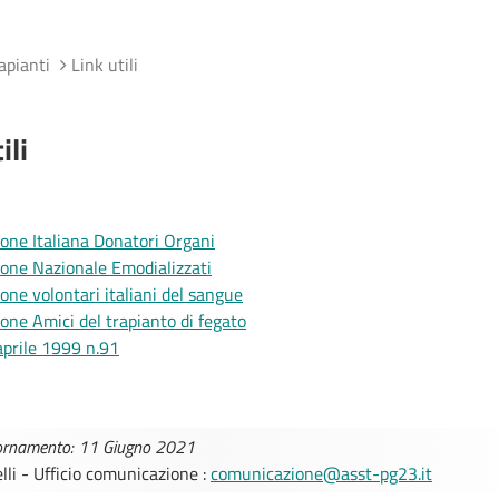
apianti
Link utili
ili
ione Italiana Donatori Organi
ione Nazionale Emodializzati
one volontari italiani del sangue
one Amici del trapianto di fegato
aprile 1999 n.91
iornamento: 11 Giugno 2021
lli - Ufficio comunicazione :
comunicazione@asst-pg23.it