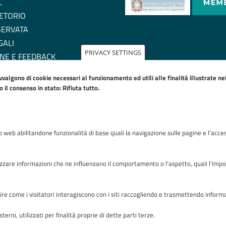
L
ETORIO
SERVATA
GALI
PRIVACY SETTINGS
NE E FEEDBACK
ZIONE DI ACCESSIBILITA'
avvalgono di cookie necessari al funzionamento ed utili alle finalità illustrate n
IE POLICY
il consenso in stato: Rifiuta tutto.
to web abilitandone funzionalità di base quali la navigazione sulle pagine e l'acces
Riconoscimenti
zare informazioni che ne influenzano il comportamento o l'aspetto, quali l'imposta
capire come i visitatori interagiscono con i siti raccogliendo e trasmettendo infor
terni, utilizzati per finalità proprie di dette parti terze.
zza OMS 1 24127 Bergamo - Tutti i diritti riservati