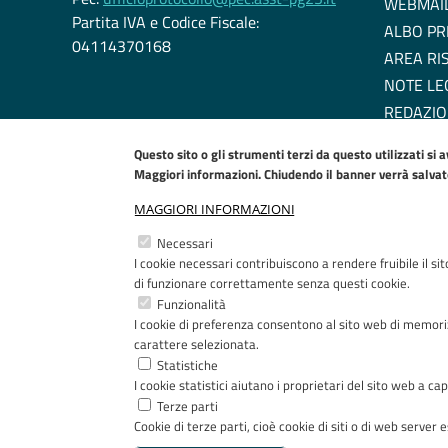
WEBMAI
Partita IVA e Codice Fiscale:
ALBO PR
04114370168
AREA RI
NOTE LE
REDAZIO
DICHIARA
Questo sito o gli strumenti terzi da questo utilizzati si 
EU COOK
Maggiori informazioni. Chiudendo il banner verrà salvato 
MAGGIORI INFORMAZIONI
Necessari
I cookie necessari contribuiscono a rendere fruibile il si
di funzionare correttamente senza questi cookie.
Funzionalità
I cookie di preferenza consentono al sito web di memoriz
carattere selezionata.
Statistiche
I cookie statistici aiutano i proprietari del sito web a 
Terze parti
Cookie di terze parti, cioè cookie di siti o di web server es
Copyright © 2005-2023 - ASST Papa Giovanni XXIII - Pia