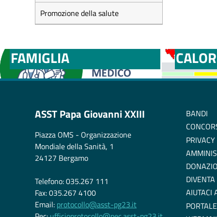
Promozione della salute
MEDICI E PEDIATRI DI
BOLLE
FAMIGLIA
CALOR
ASST Papa Giovanni XXIII
BANDI
CONCOR
Piazza OMS - Organizzazione
PRIVACY
Mondiale della Sanità, 1
AMMINIS
24127 Bergamo
DONAZIO
DIVENTA
Telefono: 035.267 111
AIUTACI
Fax: 035.267 4100
Email:
protocollo@asst-pg23.it
PORTALE
Pec:
ufficioprotocollo@pec.asst-pg23.it