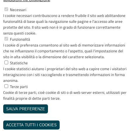
Restiamo in contatto
Necessari
I cookie necessari contribuiscono a rendere fruibile il sito web abilitandone
Facebook
YouTube
LinkedIn
Instagram
funzionalità di base quali la navigazione sulle pagine e l'accesso alle aree
protette del sito. Il sito web non è in grado di funzionare correttamente
senza questi cookie.
Funzionalità
I cookie di preferenza consentono al sito web di memorizzare informazioni
Riconoscimenti
che ne influenzano il comportamento o l'aspetto, quali l'impostazione del
sito in alta visibilità o la dimensione del carattere selezionata.
Statistiche
I cookie statistici aiutano i proprietari del sito web a capire come i visitatori
interagiscono con i siti raccogliendo e trasmettendo informazioni in forma
anonima.
Terze parti
Cookie di terze parti, cioè cookie di siti o di web server esterni, utilizzati per
Copyright © 2005-2023 - ASST Papa
finalità proprie di dette parti terze.
Giovanni XXIII - Piazza OMS 1 24127
Bergamo - Tutti i diritti riservati
SALVA PREFERENZE
Realizzato da
REVOCA IL CONSENSO
INVISIBLEFARM
ACCETTA TUTTI I COOKIES