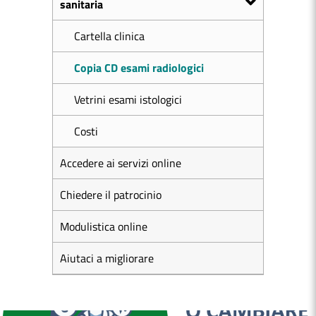
sanitaria
Cartella clinica
Copia CD esami radiologici
Vetrini esami istologici
Costi
Accedere ai servizi online
Chiedere il patrocinio
Modulistica online
Aiutaci a migliorare
MEDICI E PEDIATRI DI FAMIGLIA
BOLLETTINI DISAGIO DA CALORE