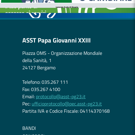
CASE DI COMUNITÀ
OSPEDALE DI COMUNITÀ
ASST Papa Giovanni XXIII
Piazza OMS - Organizzazione Mondiale
della Sanità, 1
24127 Bergamo
Telefono: 035.267 111
Fax: 035.267 4100
Email:
protocollo@asst-pg23.it
Pec:
ufficioprotocollo@pec.asst-pg23.it
Partita IVA e Codice Fiscale: 04114370168
BANDI