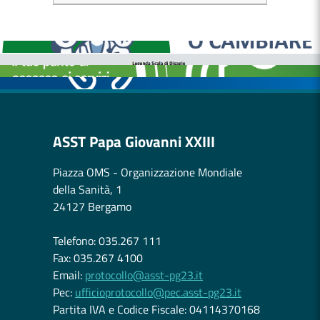
MEDICI E PEDIATRI DI FAMIGLIA
BOLLETTINI DISAGIO DA CALORE
CASE DI COMUNITÀ
OSPEDALE DI COMUNITÀ
ASST Papa Giovanni XXIII
Piazza OMS - Organizzazione Mondiale
della Sanità, 1
24127 Bergamo
Telefono: 035.267 111
Fax: 035.267 4100
Email:
protocollo@asst-pg23.it
Pec:
ufficioprotocollo@pec.asst-pg23.it
Partita IVA e Codice Fiscale: 04114370168