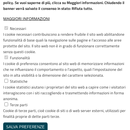
policy
. Se vuoi saperne di più, clicca su Maggiori informazioni. Chiudendo il
banner verrà salvato il consenso in stato: Rifiuta tutto.
MAGGIORI INFORMAZIONI
Restiamo in contatto
Necessari
I cookie necessari contribuiscono a rendere fruibile il sito web abilitandone
Facebook
YouTube
LinkedIn
Instagram
funzionalità di base quali la navigazione sulle pagine e l'accesso alle aree
protette del sito. Il sito web non è in grado di funzionare correttamente
senza questi cookie.
Funzionalità
I cookie di preferenza consentono al sito web di memorizzare informazioni
Riconoscimenti
che ne influenzano il comportamento o l'aspetto, quali l'impostazione del
sito in alta visibilità o la dimensione del carattere selezionata.
Statistiche
I cookie statistici aiutano i proprietari del sito web a capire come i visitatori
interagiscono con i siti raccogliendo e trasmettendo informazioni in forma
anonima.
Terze parti
Cookie di terze parti, cioè cookie di siti o di web server esterni, utilizzati per
Copyright © 2005-2023 - ASST Papa
finalità proprie di dette parti terze.
Giovanni XXIII - Piazza OMS 1 24127
Bergamo - Tutti i diritti riservati
SALVA PREFERENZE