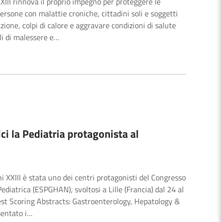
XIII rinnova il proprio impegno per proteggere le
persone con malattie croniche, cittadini soli e soggetti
zione, colpi di calore e aggravare condizioni di salute
li di malessere e…
ci la Pediatria protagonista al
i XXIII è stata uno dei centri protagonisti del Congresso
diatrica (ESPGHAN), svoltosi a Lille (Francia) dal 24 al
st Scoring Abstracts: Gastroenterology, Hepatology &
sentato i…