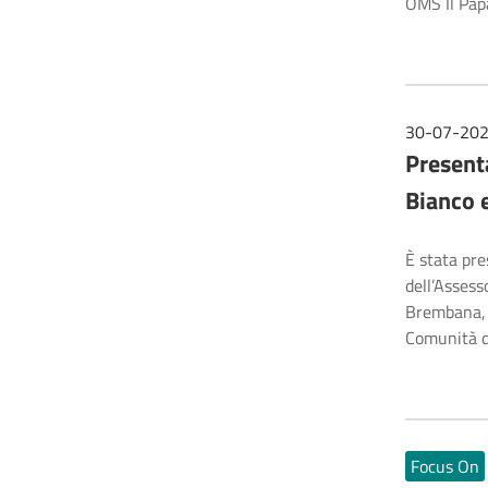
OMS Il Papa
30-07-20
Presenta
Bianco 
È stata pre
dell’Assess
Brembana, V
Comunità d
Focus On