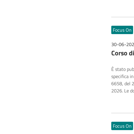
Focus On
30-06-20
Corso d
È stato pub
specifica i
6658, del 2
2026. Le d
Focus On