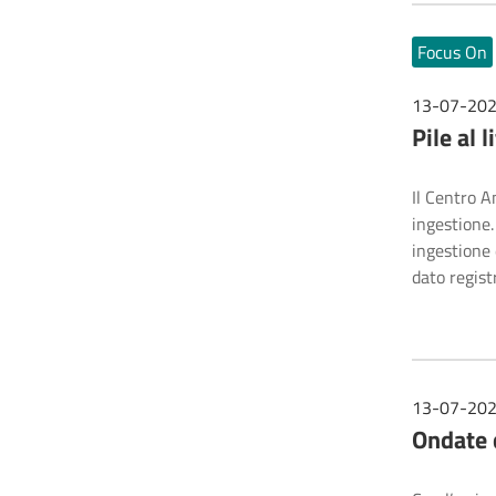
Focus On
13-07-20
Pile al 
Il Centro A
ingestione.
ingestione d
dato regist
13-07-20
Ondate d