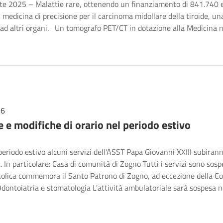
te 2025 – Malattie rare, ottenendo un finanziamento di 841.740 
i medicina di precisione per il carcinoma midollare della tiroide, 
 ad altri organi. Un tomografo PET/CT in dotazione alla Medicina 
26
 e modifiche di orario nel periodo estivo
periodo estivo alcuni servizi dell'ASST Papa Giovanni XXIII subiran
tà. In particolare: Casa di comunità di Zogno Tutti i servizi sono sosp
olica commemora il Santo Patrono di Zogno, ad eccezione della Conti
ontoiatria e stomatologia L'attività ambulatoriale sarà sospesa n