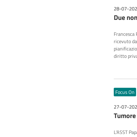
28-07-20
Due nom
Francesca R
ricevuto da
pianificazi
diritto pri
Focus On
27-07-20
Tumore r
L'ASST Papa