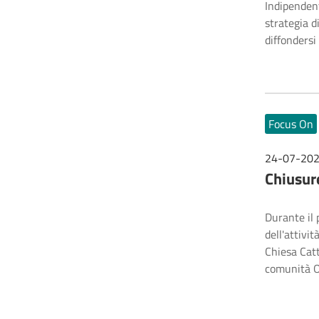
Indipenden
strategia d
diffondersi
Focus On
24-07-20
Chiusure
Durante il 
dell'attivi
Chiesa Catt
comunità Od