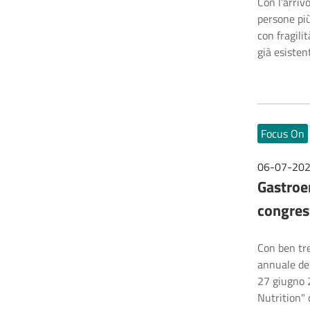
Con l’arriv
persone più
con fragili
già esisten
Focus On
06-07-20
Gastroen
congre
Con ben tre
annuale del
27 giugno 
Nutrition" 