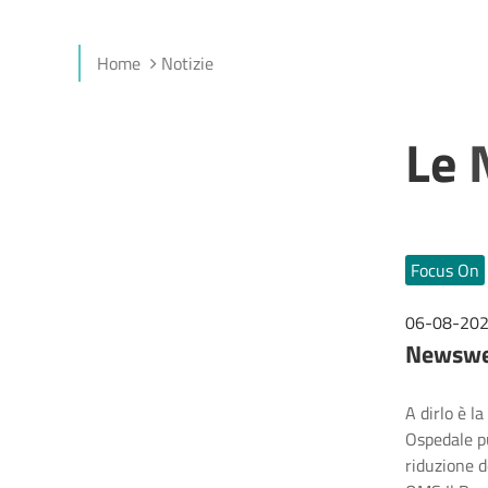
Home
Notizie
Le
Focus On
06-08-20
Newsweek
A dirlo è l
Ospedale pu
riduzione d