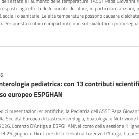
o dell’estate e l’aumento delle temperature, l’ASST Papa Giovanni X
 esposte agli effetti delle ondate di calore, in particolare anziani, 
tà sociali o sanitarie. Le alte temperature possono causare disidrata
ti. Per questo motivo è importante non sottovalutare i primi segna
26
terologia pediatrica: con 13 contributi scientifi
sso europeo ESPGHAN
dici presentazioni scientifiche, la Pediatria dell'ASST Papa Giovann
la Società Europea di Gastroenterologia, Epatologia e Nutrizione Pe
2026. Lorenzo D'Antiga a ESPGHANNel corso della sessione "Highe
del 25 giugno, il Direttore della Pediatria Lorenzo D'Antiga, ha pre