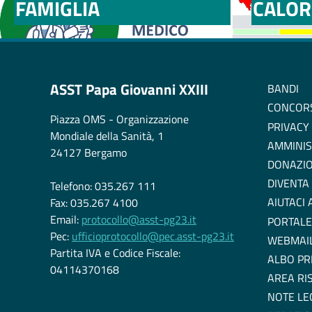
FAMIGLIA
CALOR
ASST Papa Giovanni XXIII
BANDI
CONCOR
Piazza OMS - Organizzazione
PRIVACY
Mondiale della Sanità, 1
AMMINIS
24127 Bergamo
DONAZIO
DIVENTA
Telefono: 035.267 111
AIUTACI
Fax: 035.267 4100
Email:
protocollo@asst-pg23.it
PORTALE
Pec:
ufficioprotocollo@pec.asst-pg23.it
WEBMAI
Partita IVA e Codice Fiscale:
ALBO PR
04114370168
AREA RI
NOTE LE