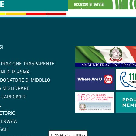
E
SI
TRAZIONE TRASPARENTE
NI DI PLASMA
 DONATORE DI MIDOLLO
 A MIGLIORARE
 CAREGIVER
L
ETORIO
SERVATA
GALI
PRIVACY SETTINGS