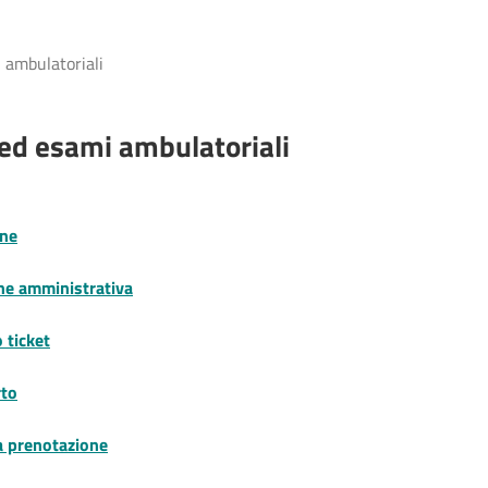
 ambulatoriali
 ed esami ambulatoriali
one
ne amministrativa
 ticket
rto
a prenotazione