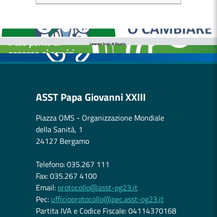
MEDICI E PEDIATRI DI FAMIGLIA
BOLLETTINI DISAGIO DA CALORE
CASE DI COMUNITÀ
OSPEDALE DI COMUNITÀ
ASST Papa Giovanni XXIII
Piazza OMS - Organizzazione Mondiale
della Sanità, 1
24127 Bergamo
Telefono: 035.267 111
Fax: 035.267 4100
Email:
protocollo@asst-pg23.it
Pec:
ufficioprotocollo@pec.asst-pg23.it
Partita IVA e Codice Fiscale: 04114370168