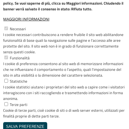
policy
. Se vuoi saperne di più, clicca su Maggiori informazioni. Chiudendo il
banner verrà salvato il consenso in stato: Rifiuta tutto.
MAGGIORI INFORMAZIONI
Restiamo in contatto
Necessari
I cookie necessari contribuiscono a rendere fruibile il sito web abilitandone
Facebook
YouTube
LinkedIn
Instagram
funzionalità di base quali la navigazione sulle pagine e l'accesso alle aree
protette del sito. Il sito web non è in grado di funzionare correttamente
senza questi cookie.
Funzionalità
I cookie di preferenza consentono al sito web di memorizzare informazioni
Riconoscimenti
che ne influenzano il comportamento o l'aspetto, quali l'impostazione del
sito in alta visibilità o la dimensione del carattere selezionata.
Statistiche
I cookie statistici aiutano i proprietari del sito web a capire come i visitatori
interagiscono con i siti raccogliendo e trasmettendo informazioni in forma
anonima.
Terze parti
Cookie di terze parti, cioè cookie di siti o di web server esterni, utilizzati per
Copyright © 2005-2023 - ASST Papa
finalità proprie di dette parti terze.
Giovanni XXIII - Piazza OMS 1 24127
Bergamo - Tutti i diritti riservati
SALVA PREFERENZE