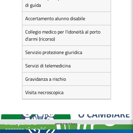
di guida
Accertamento alunno disabile
Collegio medico per l'idoneità al porto
d'armi (ricorso)
Servizio protezione giuridica
Servizi di telemedicina
Gravidanza a rischio
Visita necroscopica
MEDICI E PEDIATRI DI FAMIGLIA
BOLLETTINI DISAGIO DA CALORE
CASE DI COMUNITÀ
OSPEDALE DI COMUNITÀ