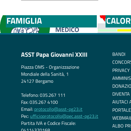
MEDICI E PEDIATRI DI
BOLLE
FAMIGLIA
CALOR
ASST Papa Giovanni XXIII
BANDI
CONCOR
Piazza OMS - Organizzazione
PRIVACY
Mondiale della Sanità, 1
AMMINIS
24127 Bergamo
DONAZIO
DIVENTA
Telefono: 035.267 111
AIUTACI
Fax: 035.267 4100
Email:
protocollo@asst-pg23.it
PORTALE
Pec:
ufficioprotocollo@pec.asst-pg23.it
WEBMAI
Partita IVA e Codice Fiscale:
ALBO PR
04114370168