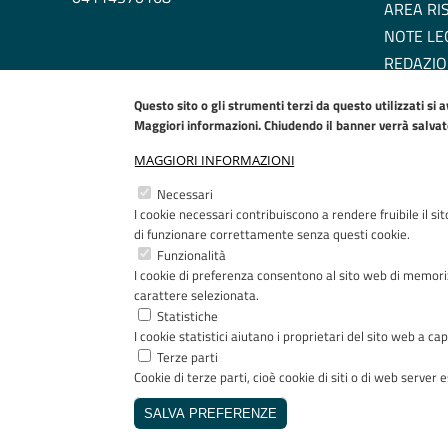
AREA RI
NOTE LE
REDAZIO
DICHIARA
Questo sito o gli strumenti terzi da questo utilizzati si 
EU COOK
Maggiori informazioni. Chiudendo il banner verrà salvato 
MAGGIORI INFORMAZIONI
Necessari
I cookie necessari contribuiscono a rendere fruibile il si
di funzionare correttamente senza questi cookie.
Funzionalità
I cookie di preferenza consentono al sito web di memoriz
carattere selezionata.
Statistiche
I cookie statistici aiutano i proprietari del sito web a 
Terze parti
Cookie di terze parti, cioè cookie di siti o di web server es
Copyright © 2005-2023 - ASST Papa Giovanni XXIII - Pia
SALVA PREFERENZE