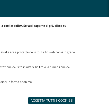
ella
cookie policy
. Se vuoi saperne di più, clicca su
so alle aree protette del sito. Il sito web non è in grado
zione del sito in alta visibilità o la dimensione del
mazioni in forma anonima.
Realizzato da
REVOCA IL CONSE
INVISIBLEFARM
ACCETTA TUTTI I COOKIES