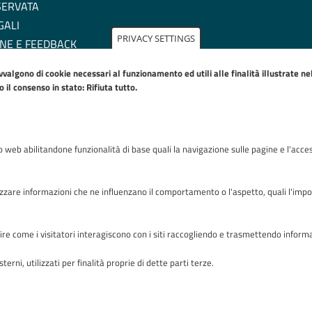
SERVATA
GALI
PRIVACY SETTINGS
NE E FEEDBACK
ZIONE DI ACCESSIBILITA'
avvalgono di cookie necessari al funzionamento ed utili alle finalità illustrate n
IE POLICY
il consenso in stato: Rifiuta tutto.
to web abilitandone funzionalità di base quali la navigazione sulle pagine e l'acces
Riconoscimenti
zare informazioni che ne influenzano il comportamento o l'aspetto, quali l'imposta
capire come i visitatori interagiscono con i siti raccogliendo e trasmettendo infor
terni, utilizzati per finalità proprie di dette parti terze.
zza OMS 1 24127 Bergamo - Tutti i diritti riservati