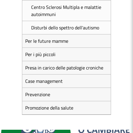
Centro Sclerosi Multipla e malattie
autoimmuni
Disturbi dello spettro dell'autismo
Per le future mamme
Per i più piccoli
Presa in carico delle patologie croniche
Case management
Prevenzione
Promozione della salute
MEDICI E PEDIATRI DI FAMIGLIA
BOLLETTINI DISAGIO DA CALORE
CASE DI COMUNITÀ