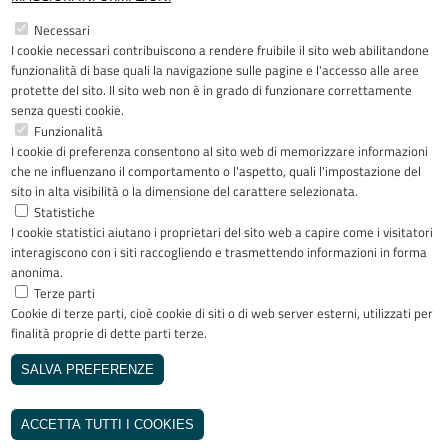
Restiamo in contatto
Necessari
I cookie necessari contribuiscono a rendere fruibile il sito web abilitandone
Facebook
YouTube
LinkedIn
Instagram
funzionalità di base quali la navigazione sulle pagine e l'accesso alle aree
protette del sito. Il sito web non è in grado di funzionare correttamente
senza questi cookie.
Funzionalità
I cookie di preferenza consentono al sito web di memorizzare informazioni
Riconoscimenti
che ne influenzano il comportamento o l'aspetto, quali l'impostazione del
sito in alta visibilità o la dimensione del carattere selezionata.
Statistiche
I cookie statistici aiutano i proprietari del sito web a capire come i visitatori
interagiscono con i siti raccogliendo e trasmettendo informazioni in forma
anonima.
Terze parti
Cookie di terze parti, cioè cookie di siti o di web server esterni, utilizzati per
Copyright © 2005-2023 - ASST Papa
finalità proprie di dette parti terze.
Giovanni XXIII - Piazza OMS 1 24127
Bergamo - Tutti i diritti riservati
SALVA PREFERENZE
Realizzato da
REVOCA IL CONSENSO
INVISIBLEFARM
ACCETTA TUTTI I COOKIES