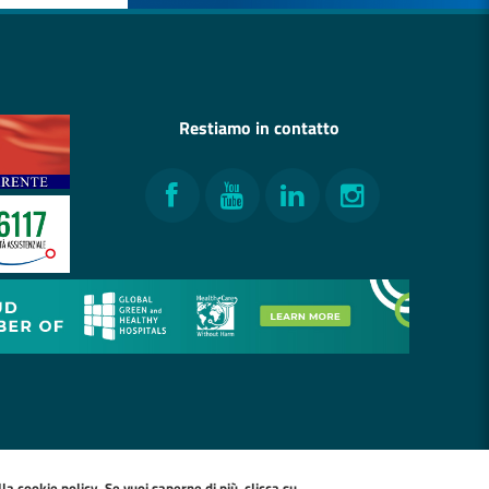
Restiamo in contatto
Facebook
YouTube
LinkedIn
Instagram
ella
cookie policy
. Se vuoi saperne di più, clicca su