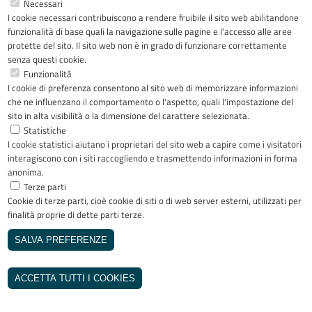
Necessari
Controlli e rilievi sull'amministrazione
I cookie necessari contribuiscono a rendere fruibile il sito web abilitandone
funzionalità di base quali la navigazione sulle pagine e l'accesso alle aree
Servizi erogati
protette del sito. Il sito web non è in grado di funzionare correttamente
senza questi cookie.
Funzionalità
Pagamenti dell'amministrazione
I cookie di preferenza consentono al sito web di memorizzare informazioni
che ne influenzano il comportamento o l'aspetto, quali l'impostazione del
Opere pubbliche
sito in alta visibilità o la dimensione del carattere selezionata.
Statistiche
Pianificazione e governo del territorio
I cookie statistici aiutano i proprietari del sito web a capire come i visitatori
interagiscono con i siti raccogliendo e trasmettendo informazioni in forma
anonima.
Informazioni ambientali
Terze parti
Cookie di terze parti, cioè cookie di siti o di web server esterni, utilizzati per
Strutture sanitarie private accreditate
finalità proprie di dette parti terze.
SALVA PREFERENZE
Interventi straordinari e di emergenza
REVOCA IL CONSENSO
Altri contenuti - prevenzione della
ACCETTA TUTTI I COOKIES
corruzione