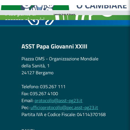
BOLLETTINI DISAGIO DA CALORE
CASE DI COMUNITÀ
OSPEDALE DI COMUNITÀ
ASST Papa Giovanni XXIII
Piazza OMS - Organizzazione Mondiale
della Sanità, 1
24127 Bergamo
Telefono: 035.267 111
Fax: 035.267 4100
Email:
protocollo@asst-pg23.it
Pec:
ufficioprotocollo@pec.asst-pg23.it
Partita IVA e Codice Fiscale: 04114370168