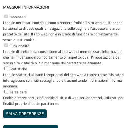
MAGGIORI INFORMAZIONI
Restiamo in contatto
Necessari
I cookie necessari contribuiscono a rendere fruibile il sito web abilitandone
Facebook
YouTube
LinkedIn
Instagram
funzionalità di base quali la navigazione sulle pagine e l'accesso alle aree
protette del sito. Il sito web non è in grado di funzionare correttamente
senza questi cookie.
Funzionalità
I cookie di preferenza consentono al sito web di memorizzare informazioni
Riconoscimenti
che ne influenzano il comportamento o l'aspetto, quali l'impostazione del
sito in alta visibilità o la dimensione del carattere selezionata.
Statistiche
I cookie statistici aiutano i proprietari del sito web a capire come i visitatori
interagiscono con i siti raccogliendo e trasmettendo informazioni in forma
anonima.
Terze parti
Cookie di terze parti, cioè cookie di siti o di web server esterni, utilizzati per
Copyright © 2005-2023 - ASST Papa
finalità proprie di dette parti terze.
Giovanni XXIII - Piazza OMS 1 24127
Bergamo - Tutti i diritti riservati
SALVA PREFERENZE
Realizzato da
REVOCA IL CONSENSO