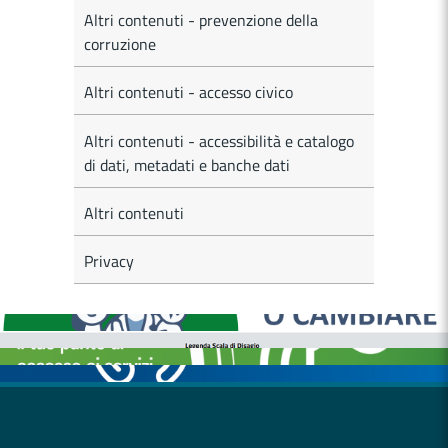
Altri contenuti - prevenzione della
corruzione
Altri contenuti - accesso civico
Altri contenuti - accessibilità e catalogo
di dati, metadati e banche dati
Altri contenuti
Privacy
MEDICI E PEDIATRI DI FAMIGLIA
BOLLETTINI DISAGIO DA CALORE
CASE DI COMUNITÀ
OSPEDALE DI COMUNITÀ