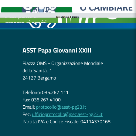
BOLLETTINI DISAGIO DA CALORE
CASE DI COMUNITÀ
OSPEDALE DI COMUNITÀ
ASST Papa Giovanni XXIII
Piazza OMS - Organizzazione Mondiale
della Sanità, 1
24127 Bergamo
Telefono: 035.267 111
Fax: 035.267 4100
Email:
protocollo@asst-pg23.it
Pec:
ufficioprotocollo@pec.asst-pg23.it
Partita IVA e Codice Fiscale: 04114370168