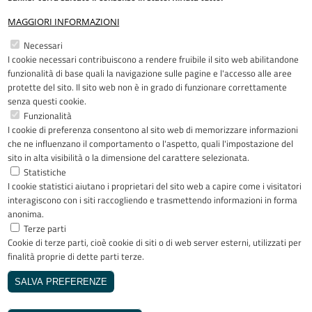
MAGGIORI INFORMAZIONI
Restiamo in contatto
Necessari
I cookie necessari contribuiscono a rendere fruibile il sito web abilitandone
Facebook
YouTube
LinkedIn
Instagram
funzionalità di base quali la navigazione sulle pagine e l'accesso alle aree
protette del sito. Il sito web non è in grado di funzionare correttamente
senza questi cookie.
Funzionalità
I cookie di preferenza consentono al sito web di memorizzare informazioni
Riconoscimenti
che ne influenzano il comportamento o l'aspetto, quali l'impostazione del
sito in alta visibilità o la dimensione del carattere selezionata.
Statistiche
I cookie statistici aiutano i proprietari del sito web a capire come i visitatori
interagiscono con i siti raccogliendo e trasmettendo informazioni in forma
anonima.
Terze parti
Cookie di terze parti, cioè cookie di siti o di web server esterni, utilizzati per
Copyright © 2005-2023 - ASST Papa
finalità proprie di dette parti terze.
Giovanni XXIII - Piazza OMS 1 24127
Bergamo - Tutti i diritti riservati
SALVA PREFERENZE
Realizzato da