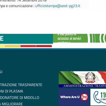
iornamento: 14 Settembre 2018
ampa e comunicazione :
ufficiostampa@asst-pg23.it
TTINI DISAGIO DA
CASE DI COMU
E
SI
TRAZIONE TRASPARENTE
NI DI PLASMA
 DONATORE DI MIDOLLO
 A MIGLIORARE