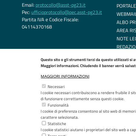
Email:
protocollo@asst-pg23.it
PORTALE
Pec:
ufficioprotocollo@pec.asst-pg23.it
WEBMAI
Partita IVA e Codice Fiscale:
ALBO PR
04114370168
AREA RI
NOTE LE
REDAZIO
DICHIARA
Questo sito o gli strumenti terzi da questo utilizzati si 
EU COOK
Maggiori informazioni. Chiudendo il banner verrà salvato 
MAGGIORI INFORMAZIONI
Necessari
I cookie necessari contribuiscono a rendere fruibile il si
di funzionare correttamente senza questi cookie.
Funzionalità
I cookie di preferenza consentono al sito web di memoriz
carattere selezionata.
Statistiche
I cookie statistici aiutano i proprietari del sito web a 