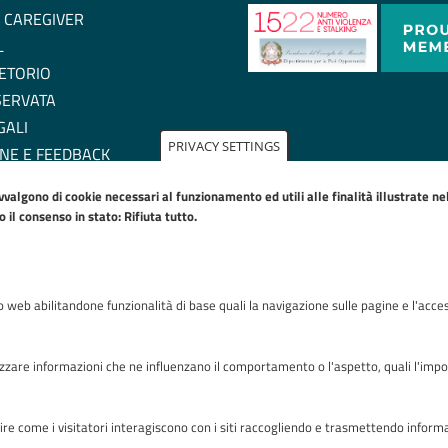
 CAREGIVER
L
ETORIO
SERVATA
GALI
PRIVACY SETTINGS
NE E FEEDBACK
ZIONE DI ACCESSIBILITA'
avvalgono di cookie necessari al funzionamento ed utili alle finalità illustrate n
IE POLICY
il consenso in stato: Rifiuta tutto.
to web abilitandone funzionalità di base quali la navigazione sulle pagine e l'acces
Riconoscimenti
zare informazioni che ne influenzano il comportamento o l'aspetto, quali l'imposta
capire come i visitatori interagiscono con i siti raccogliendo e trasmettendo infor