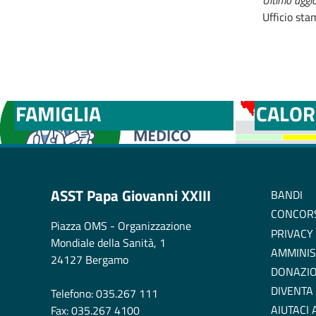
Ultimo agg
Ufficio st
MEDICI E PEDIATRI DI
BOLLE
FAMIGLIA
CALOR
ASST Papa Giovanni XXIII
BANDI
CONCOR
Piazza OMS - Organizzazione
PRIVACY
Mondiale della Sanità, 1
AMMINIS
24127 Bergamo
DONAZIO
DIVENTA
Telefono: 035.267 111
AIUTACI
Fax: 035.267 4100