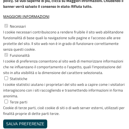
policy
. Se vuoi saperne di più, clicca su Maggiori informazioni. Chiudendo il
banner verrà salvato il consenso in stato: Rifiuta tutto.
MAGGIORI INFORMAZIONI
Restiamo in contatto
Necessari
I cookie necessari contribuiscono a rendere fruibile il sito web abilitandone
Facebook
YouTube
LinkedIn
Instagram
funzionalità di base quali la navigazione sulle pagine e l'accesso alle aree
protette del sito. Il sito web non è in grado di funzionare correttamente
senza questi cookie.
Funzionalità
I cookie di preferenza consentono al sito web di memorizzare informazioni
Riconoscimenti
che ne influenzano il comportamento o l'aspetto, quali l'impostazione del
sito in alta visibilità o la dimensione del carattere selezionata.
Statistiche
I cookie statistici aiutano i proprietari del sito web a capire come i visitatori
interagiscono con i siti raccogliendo e trasmettendo informazioni in forma
anonima.
Terze parti
Cookie di terze parti, cioè cookie di siti o di web server esterni, utilizzati per
Copyright © 2005-2023 - ASST Papa
finalità proprie di dette parti terze.
Giovanni XXIII - Piazza OMS 1 24127
Bergamo - Tutti i diritti riservati
SALVA PREFERENZE