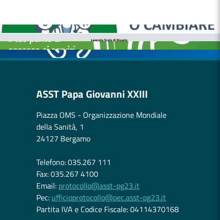
MEDICI E PEDIATRI DI FAMIGLIA
BOLLETTINI DISAGIO DA CALORE
CASE DI COMUNITÀ
OSPEDALE DI COMUNITÀ
ASST Papa Giovanni XXIII
Piazza OMS - Organizzazione Mondiale
della Sanità, 1
24127 Bergamo
Telefono: 035.267 111
Fax: 035.267 4100
Email:
protocollo@asst-pg23.it
Pec:
ufficioprotocollo@pec.asst-pg23.it
Partita IVA e Codice Fiscale: 04114370168