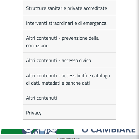
Strutture sanitarie private accreditate
Interventi straordinari e di emergenza
Altri contenuti - prevenzione della
corruzione
Altri contenuti - accesso civico
Altri contenuti - accessibilità e catalogo
di dati, metadati e banche dati
Altri contenuti
Privacy
MEDICI E PEDIATRI DI FAMIGLIA
BOLLETTINI DISAGIO DA CALORE
CASE DI COMUNITÀ
OSPEDALE DI COMUNITÀ