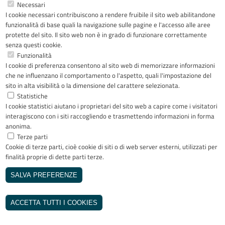
Necessari
I cookie necessari contribuiscono a rendere fruibile il sito web abilitandone
Facebook
YouTube
LinkedIn
Instagram
funzionalità di base quali la navigazione sulle pagine e l'accesso alle aree
protette del sito. Il sito web non è in grado di funzionare correttamente
senza questi cookie.
Funzionalità
I cookie di preferenza consentono al sito web di memorizzare informazioni
Riconoscimenti
che ne influenzano il comportamento o l'aspetto, quali l'impostazione del
sito in alta visibilità o la dimensione del carattere selezionata.
Statistiche
I cookie statistici aiutano i proprietari del sito web a capire come i visitatori
interagiscono con i siti raccogliendo e trasmettendo informazioni in forma
anonima.
Terze parti
Cookie di terze parti, cioè cookie di siti o di web server esterni, utilizzati per
Copyright © 2005-2023 - ASST Papa
finalità proprie di dette parti terze.
Giovanni XXIII - Piazza OMS 1 24127
Bergamo - Tutti i diritti riservati
SALVA PREFERENZE
Realizzato da
REVOCA IL CONSENSO
INVISIBLEFARM
ACCETTA TUTTI I COOKIES