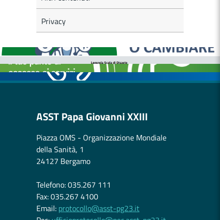
Privacy
MEDICI E PEDIATRI DI FAMIGLIA
BOLLETTINI DISAGIO DA CALORE
CASE DI COMUNITÀ
OSPEDALE DI COMUNITÀ
ASST Papa Giovanni XXIII
Piazza OMS - Organizzazione Mondiale
della Sanità, 1
24127 Bergamo
Telefono: 035.267 111
Fax: 035.267 4100
Email:
protocollo@asst-pg23.it