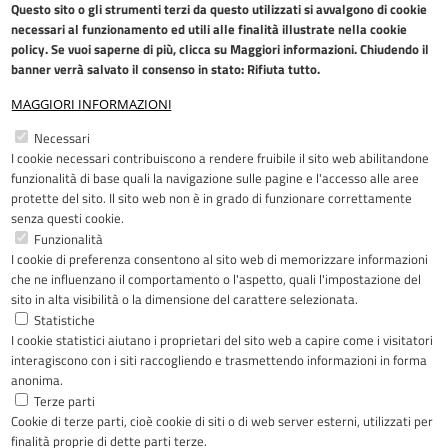
Questo sito o gli strumenti terzi da questo utilizzati si avvalgono di cookie
necessari al funzionamento ed utili alle finalità illustrate nella
cookie
policy
. Se vuoi saperne di più, clicca su Maggiori informazioni. Chiudendo il
banner verrà salvato il consenso in stato: Rifiuta tutto.
MAGGIORI INFORMAZIONI
Restiamo in contatto
Necessari
I cookie necessari contribuiscono a rendere fruibile il sito web abilitandone
Facebook
YouTube
LinkedIn
Instagram
funzionalità di base quali la navigazione sulle pagine e l'accesso alle aree
protette del sito. Il sito web non è in grado di funzionare correttamente
senza questi cookie.
Funzionalità
I cookie di preferenza consentono al sito web di memorizzare informazioni
Riconoscimenti
che ne influenzano il comportamento o l'aspetto, quali l'impostazione del
sito in alta visibilità o la dimensione del carattere selezionata.
Statistiche
I cookie statistici aiutano i proprietari del sito web a capire come i visitatori
interagiscono con i siti raccogliendo e trasmettendo informazioni in forma
anonima.
Terze parti
Cookie di terze parti, cioè cookie di siti o di web server esterni, utilizzati per
Copyright © 2005-2023 - ASST Papa
finalità proprie di dette parti terze.