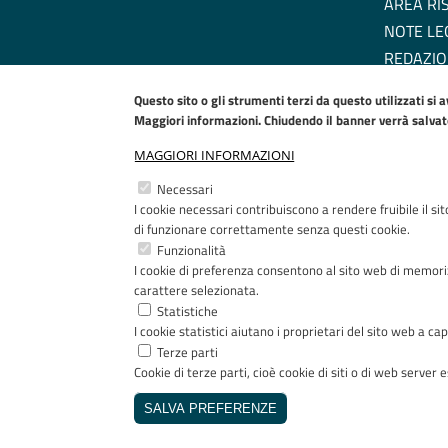
AREA RI
NOTE LE
REDAZIO
DICHIARA
Questo sito o gli strumenti terzi da questo utilizzati si 
EU COOK
Maggiori informazioni. Chiudendo il banner verrà salvato 
MAGGIORI INFORMAZIONI
Necessari
I cookie necessari contribuiscono a rendere fruibile il si
di funzionare correttamente senza questi cookie.
Funzionalità
I cookie di preferenza consentono al sito web di memoriz
carattere selezionata.
Statistiche
I cookie statistici aiutano i proprietari del sito web a 
Terze parti
Cookie di terze parti, cioè cookie di siti o di web server es
Copyright © 2005-2023 - ASST Papa Giovanni XXIII - Pia
SALVA PREFERENZE