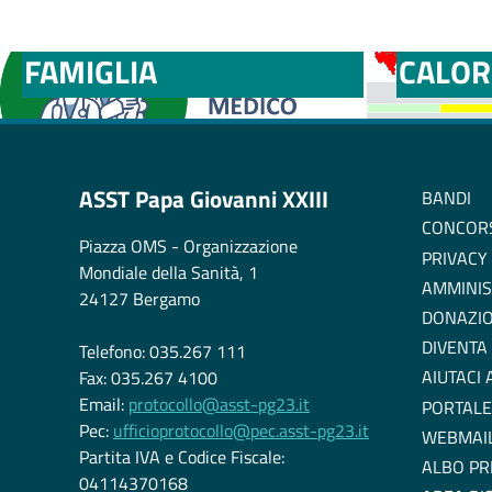
MEDICI E PEDIATRI DI
BOLLE
FAMIGLIA
CALOR
ASST Papa Giovanni XXIII
BANDI
CONCOR
Piazza OMS - Organizzazione
PRIVACY
Mondiale della Sanità, 1
AMMINIS
24127 Bergamo
DONAZIO
DIVENTA
Telefono: 035.267 111
AIUTACI
Fax: 035.267 4100
Email:
protocollo@asst-pg23.it
PORTALE
Pec:
ufficioprotocollo@pec.asst-pg23.it
WEBMAI
Partita IVA e Codice Fiscale:
ALBO PR
04114370168