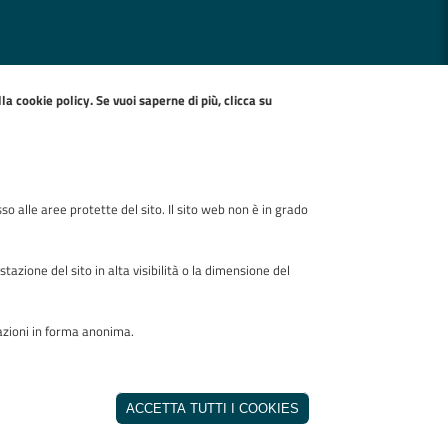
ella
cookie policy
. Se vuoi saperne di più, clicca su
so alle aree protette del sito. Il sito web non è in grado
zione del sito in alta visibilità o la dimensione del
mazioni in forma anonima.
Realizzato da
REVOCA IL CONSE
INVISIBLEFARM
ACCETTA TUTTI I COOKIES