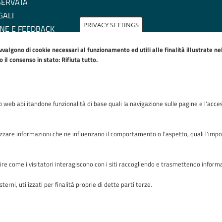
SERVATA
GALI
PRIVACY SETTINGS
NE E FEEDBACK
ZIONE DI ACCESSIBILITA'
avvalgono di cookie necessari al funzionamento ed utili alle finalità illustrate n
IE POLICY
il consenso in stato: Rifiuta tutto.
to web abilitandone funzionalità di base quali la navigazione sulle pagine e l'acces
Riconoscimenti
zare informazioni che ne influenzano il comportamento o l'aspetto, quali l'imposta
capire come i visitatori interagiscono con i siti raccogliendo e trasmettendo infor
terni, utilizzati per finalità proprie di dette parti terze.
zza OMS 1 24127 Bergamo - Tutti i diritti riservati