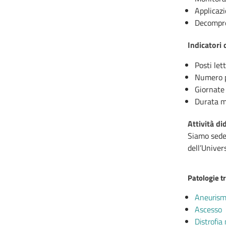
Applicaz
Decompre
Indicatori 
Posti let
Numero pa
Giornate 
Durata me
Attività di
Siamo sede 
dell’Univer
Patologie tr
Aneurismi
Ascesso
Distrofia