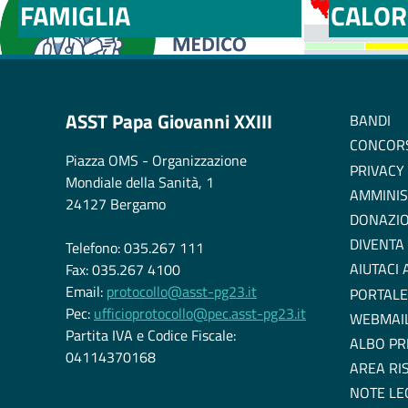
FAMIGLIA
CALOR
ASST Papa Giovanni XXIII
BANDI
CONCOR
Piazza OMS - Organizzazione
PRIVACY
Mondiale della Sanità, 1
AMMINIS
24127 Bergamo
DONAZIO
DIVENTA
Telefono: 035.267 111
AIUTACI
Fax: 035.267 4100
Email:
protocollo@asst-pg23.it
PORTALE
Pec:
ufficioprotocollo@pec.asst-pg23.it
WEBMAI
Partita IVA e Codice Fiscale:
ALBO PR
04114370168
AREA RI
NOTE LE