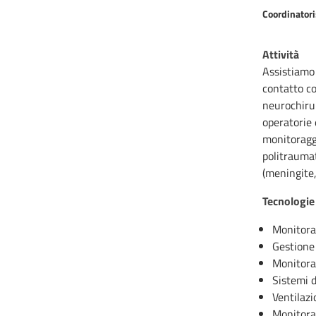
Coordinatori
Attività
Assistiamo 
contatto co
neurochirur
operatorie 
monitoraggi
politraumat
(meningite,
Tecnologie
Monitorag
Gestione 
Monitora
Sistemi 
Ventilazi
Monitora