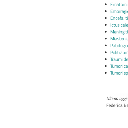
Ematomi e
Emorragie
Encefaliti
Ictus cel
Meningiti
Miastenia
Patologia
Politraum
Traumi de
Tumori ce
Tumori sp
Ultimo agg
Federica Be
MEDICI E PEDIATRI DI
BOLLE