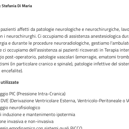
: Stefania Di Maria
pazienti affetti da patologie neurologiche e neurochirurgiche, lav
n i neurochirurghi. Ci occupiamo di assistenza anestesiologica dura
gia e durante le procedure neuroradiologiche, gestiamo l'ambulator
e ci occupiamo dell'assistenza ai pazienti ricoverati in Terapia inte
o post-operatorio, patologie vascolari (emorragie, ematomi trombo
ismi (in particolare cranico e spinale), patologie infettive del sis
 encefalite).
 utilizzate
gio PIC (Pressione Intra-Cranica)
DVE (Derivazione Ventricolare Esterna, Ventricolo-Peritoneale o Ve
ggio neurofisiologico
di induzione e mantenimento ipotermia
one invasiva e non-invasiva
ggio emodinamico con sistemi quali PiCCO