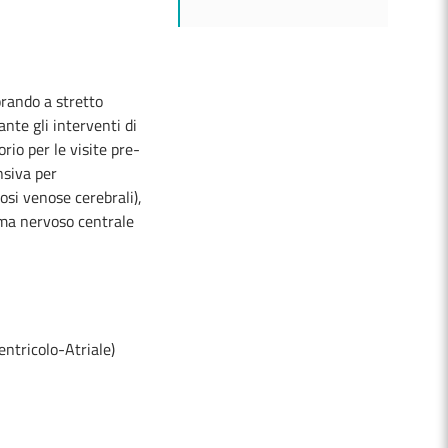
orando a stretto
nte gli interventi di
io per le visite pre-
nsiva per
si venose cerebrali),
tema nervoso centrale
ntricolo-Atriale)