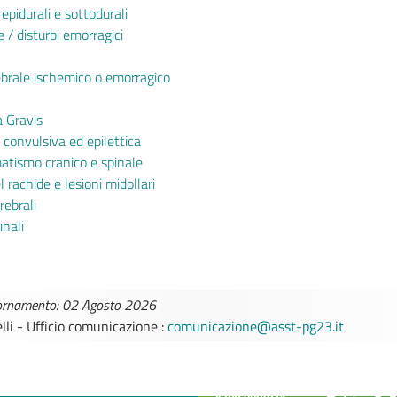
pidurali e sottodurali
 / disturbi emorragici
ebrale ischemico o emorragico
 Gravis
 convulsiva ed epilettica
atismo cranico e spinale
l rachide e lesioni midollari
rebrali
inali
iornamento: 02 Agosto 2026
lli - Ufficio comunicazione :
comunicazione@asst-pg23.it
TTINI DISAGIO DA
CASE DI COMU