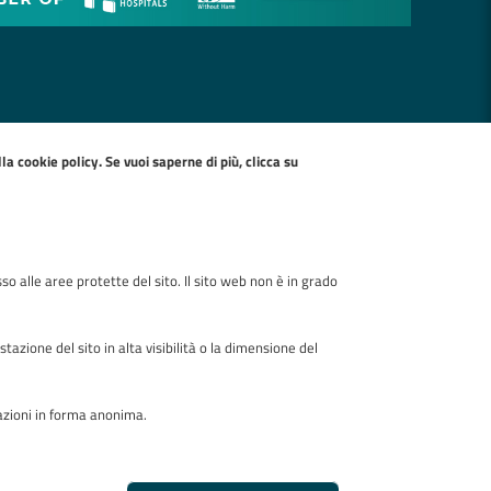
ella
cookie policy
. Se vuoi saperne di più, clicca su
so alle aree protette del sito. Il sito web non è in grado
zione del sito in alta visibilità o la dimensione del
mazioni in forma anonima.
Realizzato da
REVOCA IL CONSE