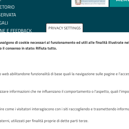
ETORIO
SERVATA
GALI
PRIVACY SETTINGS
NE E FEEDBACK
ZIONE DI ACCESSIBILITA'
avvalgono di cookie necessari al funzionamento ed utili alle finalità illustrate n
IE POLICY
il consenso in stato: Rifiuta tutto.
to web abilitandone funzionalità di base quali la navigazione sulle pagine e l'acces
Riconoscimenti
zare informazioni che ne influenzano il comportamento o l'aspetto, quali l'imposta
capire come i visitatori interagiscono con i siti raccogliendo e trasmettendo infor
terni, utilizzati per finalità proprie di dette parti terze.
zza OMS 1 24127 Bergamo - Tutti i diritti riservati