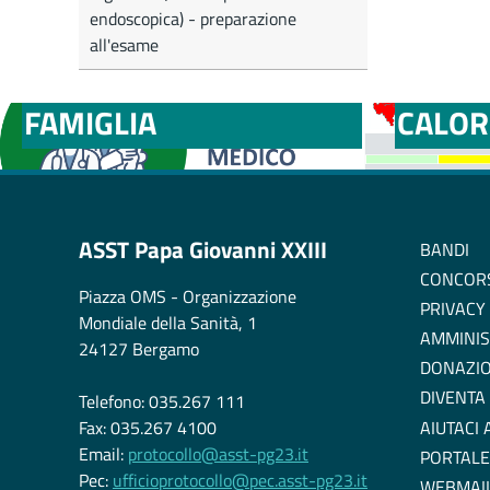
endoscopica) - preparazione
all'esame
MEDICI E PEDIATRI DI
BOLLE
FAMIGLIA
CALOR
ASST Papa Giovanni XXIII
BANDI
CONCOR
Piazza OMS - Organizzazione
PRIVACY
Mondiale della Sanità, 1
AMMINIS
24127 Bergamo
DONAZIO
DIVENTA
Telefono: 035.267 111
AIUTACI
Fax: 035.267 4100
Email:
protocollo@asst-pg23.it
PORTALE
Pec:
ufficioprotocollo@pec.asst-pg23.it
WEBMAI