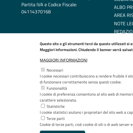
Partita IVA e Codice Fiscale:
ALBO PR
04114370168
AREA RI
NOTE LE
REDAZIO
DICHIARA
Questo sito o gli strumenti terzi da questo utilizzati si 
EU COOK
Maggiori informazioni. Chiudendo il banner verrà salvato 
MAGGIORI INFORMAZIONI
Necessari
I cookie necessari contribuiscono a rendere fruibile il si
di funzionare correttamente senza questi cookie.
Funzionalità
I cookie di preferenza consentono al sito web di memoriz
carattere selezionata.
Statistiche
I cookie statistici aiutano i proprietari del sito web a 
Terze parti
Cookie di terze parti, cioè cookie di siti o di web server es
Copyright © 2005-2023 - ASST Papa Giovanni XXIII - Pia