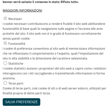
banner verrà salvato il consenso in stato: Rifiuta tutto.
MAGGIORI INFORMAZIONI
Restiamo in contatto
Necessari
I cookie necessari contribuiscono a rendere fruibile il sito web abilitandone
Facebook
YouTube
LinkedIn
Instagram
funzionalità di base quali la navigazione sulle pagine e l'accesso alle aree
protette del sito. Il sito web non è in grado di funzionare correttamente
senza questi cookie.
Funzionalità
I cookie di preferenza consentono al sito web di memorizzare informazioni
Riconoscimenti
che ne influenzano il comportamento o l'aspetto, quali l'impostazione del
sito in alta visibilità o la dimensione del carattere selezionata.
Statistiche
I cookie statistici aiutano i proprietari del sito web a capire come i visitatori
interagiscono con i siti raccogliendo e trasmettendo informazioni in forma
anonima.
Terze parti
Cookie di terze parti, cioè cookie di siti o di web server esterni, utilizzati per
Copyright © 2005-2023 - ASST Papa
finalità proprie di dette parti terze.
Giovanni XXIII - Piazza OMS 1 24127
Bergamo - Tutti i diritti riservati
SALVA PREFERENZE
Realizzato da