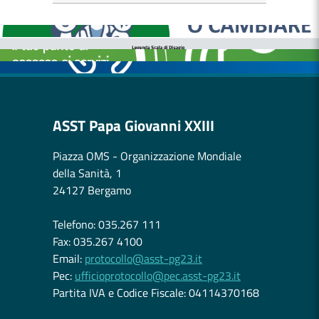
MEDICI E PEDIATRI DI FAMIGLIA
BOLLETTINI DISAGIO DA CALORE
CASE DI COMUNITÀ
OSPEDALE DI COMUNITÀ
ASST Papa Giovanni XXIII
Piazza OMS - Organizzazione Mondiale
della Sanità, 1
24127 Bergamo
Telefono: 035.267 111
Fax: 035.267 4100
Email:
protocollo@asst-pg23.it
Pec:
ufficioprotocollo@pec.asst-pg23.it
Partita IVA e Codice Fiscale: 04114370168