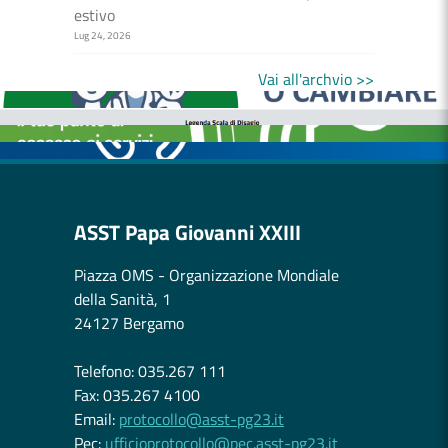
estivo
Lug 24, 2026
MEDICI E PEDIATRI DI FAMIGLIA
BOLLETTINI DISAGIO DA CALORE
Vai all'archvio >>
CASE DI COMUNITÀ
OSPEDALE DI COMUNITÀ
ASST Papa Giovanni XXIII
Piazza OMS - Organizzazione Mondiale
della Sanità, 1
24127 Bergamo
Telefono: 035.267 111
Fax: 035.267 4100
Email:
protocollo@asst-pg23.it
Pec:
ufficioprotocollo@pec.asst-pg23.it