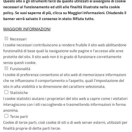
Questo sito o gli strumenti terzi da questo utilizzati si avvalgono di cookie
necessari al funzionamento ed utili alle finalità illustrate nella
cookie
policy
. Se vuoi saperne di più, clicca su Maggiori informazioni. Chiudendo il
banner verrà salvato il consenso in stato: Rifiuta tutto.
MAGGIORI INFORMAZIONI
Restiamo in contatto
Necessari
I cookie necessari contribuiscono a rendere fruibile il sito web abilitandone
Facebook
YouTube
LinkedIn
Instagram
funzionalità di base quali la navigazione sulle pagine e l'accesso alle aree
protette del sito. Il sito web non è in grado di funzionare correttamente
senza questi cookie.
Funzionalità
I cookie di preferenza consentono al sito web di memorizzare informazioni
Riconoscimenti
che ne influenzano il comportamento o l'aspetto, quali l'impostazione del
sito in alta visibilità o la dimensione del carattere selezionata.
Statistiche
I cookie statistici aiutano i proprietari del sito web a capire come i visitatori
interagiscono con i siti raccogliendo e trasmettendo informazioni in forma
anonima.
Terze parti
Cookie di terze parti, cioè cookie di siti o di web server esterni, utilizzati per
Copyright © 2005-2023 - ASST Papa
finalità proprie di dette parti terze.
Giovanni XXIII - Piazza OMS 1 24127