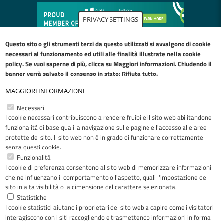
PRIVACY SETTINGS
Questo sito o gli strumenti terzi da questo utilizzati si avvalgono di cookie
necessari al funzionamento ed utili alle finalità illustrate nella
cookie
policy
. Se vuoi saperne di più, clicca su Maggiori informazioni. Chiudendo il
banner verrà salvato il consenso in stato: Rifiuta tutto.
MAGGIORI INFORMAZIONI
Restiamo in contatto
Necessari
I cookie necessari contribuiscono a rendere fruibile il sito web abilitandone
Facebook
YouTube
LinkedIn
Instagram
funzionalità di base quali la navigazione sulle pagine e l'accesso alle aree
protette del sito. Il sito web non è in grado di funzionare correttamente
senza questi cookie.
Funzionalità
I cookie di preferenza consentono al sito web di memorizzare informazioni
Riconoscimenti
che ne influenzano il comportamento o l'aspetto, quali l'impostazione del
sito in alta visibilità o la dimensione del carattere selezionata.
Statistiche
I cookie statistici aiutano i proprietari del sito web a capire come i visitatori
interagiscono con i siti raccogliendo e trasmettendo informazioni in forma