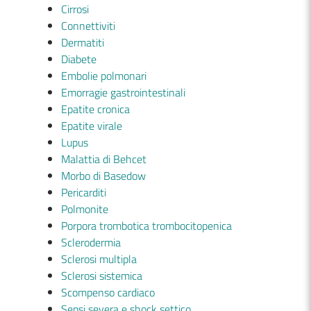
Cirrosi
Connettiviti
Dermatiti
Diabete
Embolie polmonari
Emorragie gastrointestinali
Epatite cronica
Epatite virale
Lupus
Malattia di Behcet
Morbo di Basedow
Pericarditi
Polmonite
Porpora trombotica trombocitopenica
Sclerodermia
Sclerosi multipla
Sclerosi sistemica
Scompenso cardiaco
Sepsi severa e shock settico