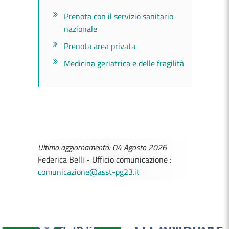
Prenota con il servizio sanitario
nazionale
Prenota area privata
Medicina geriatrica e delle fragilità
Ultimo aggiornamento: 04 Agosto 2026
Federica Belli - Ufficio comunicazione :
comunicazione@asst-pg23.it
MEDICI E PEDIATRI DI FAMIGLIA
BOLLETTINI DISAGIO DA CALORE