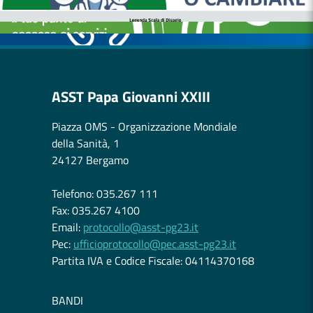
CASE DI COMUNITÀ
OSPEDALE DI COMUNITÀ
ASST Papa Giovanni XXIII
Piazza OMS - Organizzazione Mondiale
della Sanità, 1
24127 Bergamo
Telefono: 035.267 111
Fax: 035.267 4100
Email:
protocollo@asst-pg23.it
Pec:
ufficioprotocollo@pec.asst-pg23.it
Partita IVA e Codice Fiscale: 04114370168
BANDI