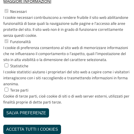
MAGGIORI INFORMAZIONI
Restiamo in contatto
Necessari
I cookie necessari contribuiscono a rendere fruibile il sito web abilitandone
Facebook
YouTube
LinkedIn
Instagram
funzionalità di base quali la navigazione sulle pagine e l'accesso alle aree
protette del sito. Il sito web non è in grado di funzionare correttamente
senza questi cookie.
Funzionalità
I cookie di preferenza consentono al sito web di memorizzare informazioni
Riconoscimenti
che ne influenzano il comportamento o l'aspetto, quali l'impostazione del
sito in alta visibilità o la dimensione del carattere selezionata.
Statistiche
I cookie statistici aiutano i proprietari del sito web a capire come i visitatori
interagiscono con i siti raccogliendo e trasmettendo informazioni in forma
anonima.
Terze parti
Cookie di terze parti, cioè cookie di siti o di web server esterni, utilizzati per
Copyright © 2005-2023 - ASST Papa
finalità proprie di dette parti terze.
Giovanni XXIII - Piazza OMS 1 24127
Bergamo - Tutti i diritti riservati
SALVA PREFERENZE
Realizzato da
REVOCA IL CONSENSO
INVISIBLEFARM
ACCETTA TUTTI I COOKIES