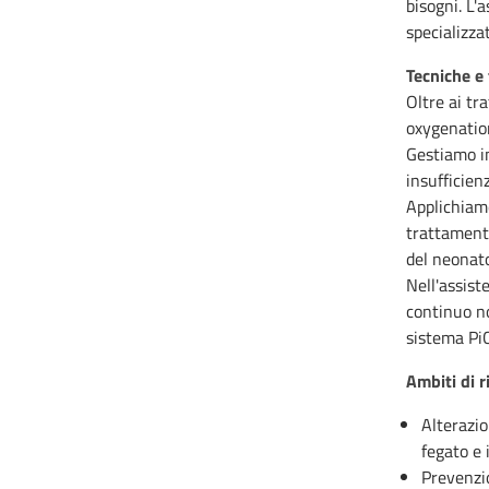
bisogni. L'
specializza
Tecniche e 
Oltre ai t
oxygenation
Gestiamo in
insufficien
Applichiam
trattamento
del neonat
Nell'assist
continuo no
sistema Pi
Ambiti di r
Alterazio
fegato e
Prevenzi