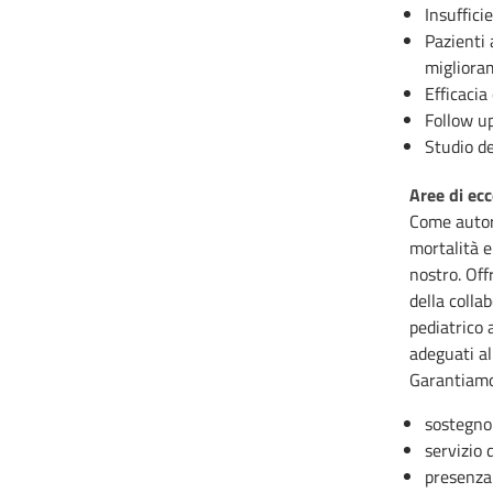
Insuffici
Pazienti 
miglioram
Efficacia
Follow u
Studio de
Aree di ecc
Come autor
mortalità e 
nostro. Off
della colla
pediatrico 
adeguati al
Garantiamo
sostegno 
servizio 
presenza 