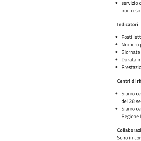
servizio 
non resi
Indicatori
Posti let
Numero pa
Giornate 
Durata me
Prestazio
Centri di r
Siamo ce
del 28 s
Siamo cen
Regione 
Collaboraz
Sono in cor