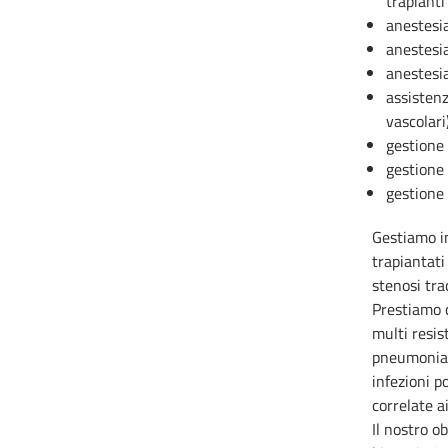
trapianti
anestesia
anestesia
anestesia
assistenz
vascolari
gestione
gestione 
gestione 
Gestiamo i
trapiantati
stenosi tra
Prestiamo c
multi resis
pneumoniae
infezioni p
correlate a
Il nostro o