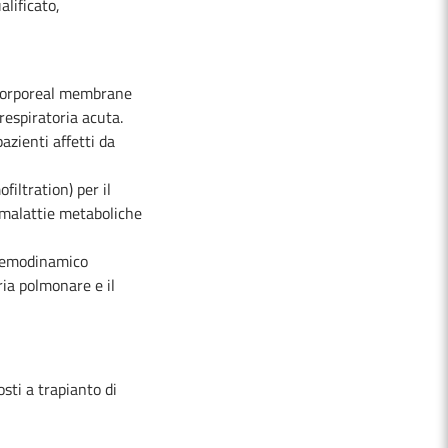
alificato,
acorporeal membrane
 respiratoria acuta.
azienti affetti da
ltration) per il
e malattie metaboliche
io emodinamico
ia polmonare e il
sti a trapianto di