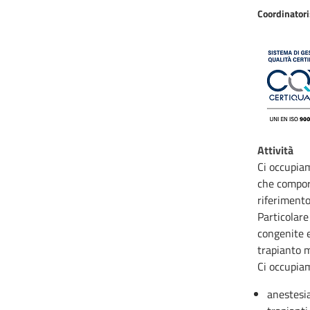
Coordinatori
Attività
Ci occupiam
che comport
riferimento
Particolare
congenite e
trapianto m
Ci occupiam
anestesia