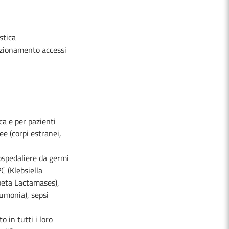
stica
sizionamento accessi
ca e per pazienti
ee (corpi estranei,
 ospedaliere da germi
C (Klebsiella
beta Lactamases),
eumonia), sepsi
o in tutti i loro