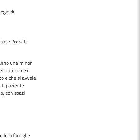
tegie di
tabase ProSafe
hanno una minor
dedicati come il
co e che si avvale
 Il paziente
no, con spazi
e loro famiglie