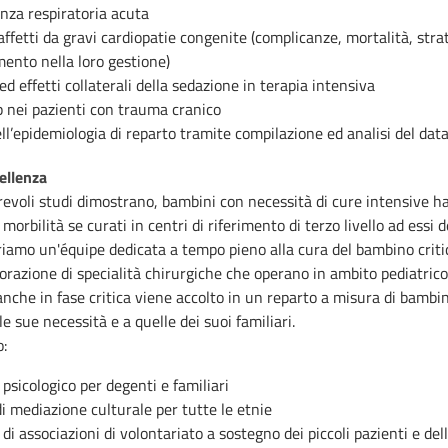
enza respiratoria acuta
affetti da gravi cardiopatie congenite (complicanze, mortalità, stra
ento nella loro gestione)
 ed effetti collaterali della sedazione in terapia intensiva
p nei pazienti con trauma cranico
ll’epidemiologia di reparto tramite compilazione ed analisi del da
ellenza
evoli studi dimostrano, bambini con necessità di cure intensive 
morbilità se curati in centri di riferimento di terzo livello ad essi 
riamo un'équipe dedicata a tempo pieno alla cura del bambino criti
borazione di specialità chirurgiche che operano in ambito pediatrico.
anche in fase critica viene accolto in un reparto a misura di bambi
le sue necessità e a quelle dei suoi familiari.
:
psicologico per degenti e familiari
di mediazione culturale per tutte le etnie
di associazioni di volontariato a sostegno dei piccoli pazienti e dell