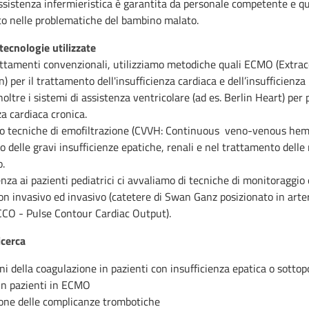
assistenza infermieristica è garantita da personale competente e qu
to nelle problematiche del bambino malato.
tecnologie utilizzate
rattamenti convenzionali, utilizziamo metodiche quali ECMO (Extr
) per il trattamento dell'insufficienza cardiaca e dell’insufficienza
oltre i sistemi di assistenza ventricolare (ad es. Berlin Heart) per p
za cardiaca cronica.
o tecniche di emofiltrazione (CVVH: Continuous veno-venous hemofi
 delle gravi insufficienze epatiche, renali e nel trattamento dell
o.
enza ai pazienti pediatrici ci avvaliamo di tecniche di monitoragg
n invasivo ed invasivo (catetere di Swan Ganz posizionato in arter
CCO - Pulse Contour Cardiac Output).
icerca
ni della coagulazione in pazienti con insufficienza epatica o sottopo
 in pazienti in ECMO
one delle complicanze trombotiche