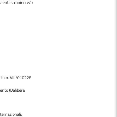
zienti stranieri e/o
dia n. VIII/010228
mento (Delibera
ternazionali: