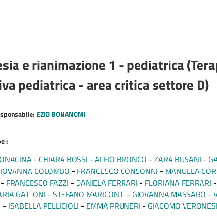
sia e rianimazione 1 - pediatrica (Tera
iva pediatrica - area critica settore D)
esponsabile:
EZIO BONANOMI
e :
BONACINA
CHIARA BOSSI
ALFIO BRONCO
ZARA BUSANI
GA
GIOVANNA COLOMBO
FRANCESCO CONSONNI
MANUELA CO
FRANCESCO FAZZI
DANIELA FERRARI
FLORIANA FERRARI
ARIA GATTONI
STEFANO MARICONTI
GIOVANNA MASSARO
I
ISABELLA PELLICIOLI
EMMA PRUNERI
GIACOMO VERONES