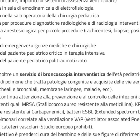
 di cuore, impianto di sistemi di assistenza ventricolare)
 in sala di emodinamica e di elettrofisiologia
 nella sala operatoria della chirurgia pediatrica
 per procedure diagnostiche radiologiche e di radiologia interventi
a anestesiologica per piccole procedure (rachicentesi, biopsie, po
)
 di emergenze/urgenze mediche e chirurgiche
del paziente pediatrico critico in terapia intensiva
del paziente pediatrico politraumatizzato
noltre un
servizio di broncoscopia interventistica
dell'età pediatri
 di polmone che tratta patologie congenite e acquisite delle vie aer
cheali e bronchiali, membrane laringee, malacie, ecc.).
ontinua attenzione alla prevenzione e al controllo delle infezioni
tenti quali MRSA (Stafilococco aureo resistente alla meticillina), KP
 resistente ai Carbapenemici), batteri ESBL (Extended spectrum 
olmonari correlate alla ventilazione VAP (Ventilator associated Pn
i cateteri vascolari (Studio europeo prohibit).
biettivo è prenderci cura del bambino e delle sue figure di riferiment