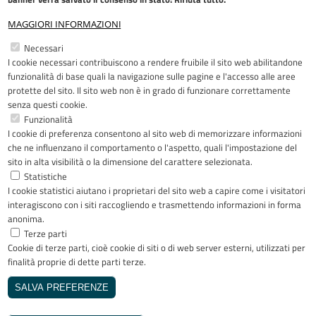
MAGGIORI INFORMAZIONI
Restiamo in contatto
Necessari
I cookie necessari contribuiscono a rendere fruibile il sito web abilitandone
Facebook
YouTube
LinkedIn
Instagram
funzionalità di base quali la navigazione sulle pagine e l'accesso alle aree
protette del sito. Il sito web non è in grado di funzionare correttamente
senza questi cookie.
Funzionalità
I cookie di preferenza consentono al sito web di memorizzare informazioni
Riconoscimenti
che ne influenzano il comportamento o l'aspetto, quali l'impostazione del
sito in alta visibilità o la dimensione del carattere selezionata.
Statistiche
I cookie statistici aiutano i proprietari del sito web a capire come i visitatori
interagiscono con i siti raccogliendo e trasmettendo informazioni in forma
anonima.
Terze parti
Cookie di terze parti, cioè cookie di siti o di web server esterni, utilizzati per
Copyright © 2005-2023 - ASST Papa
finalità proprie di dette parti terze.
Giovanni XXIII - Piazza OMS 1 24127
Bergamo - Tutti i diritti riservati
SALVA PREFERENZE
Realizzato da