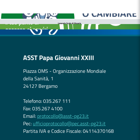
MEDICI E PEDIATRI DI FAMIGLIA
BOLLETTINI DISAGIO DA CALORE
CASE DI COMUNITÀ
OSPEDALE DI COMUNITÀ
ASST Papa Giovanni XXIII
Piazza OMS - Organizzazione Mondiale
della Sanità, 1
24127 Bergamo
Telefono: 035.267 111
Fax: 035.267 4100
Email:
protocollo@asst-pg23.it
Pec:
ufficioprotocollo@pec.asst-pg23.it
Partita IVA e Codice Fiscale: 04114370168