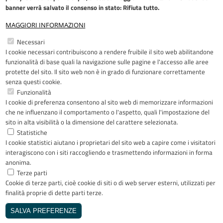
banner verrà salvato il consenso in stato: Rifiuta tutto.
MAGGIORI INFORMAZIONI
Restiamo in contatto
Necessari
I cookie necessari contribuiscono a rendere fruibile il sito web abilitandone
Facebook
YouTube
LinkedIn
Instagram
funzionalità di base quali la navigazione sulle pagine e l'accesso alle aree
protette del sito. Il sito web non è in grado di funzionare correttamente
senza questi cookie.
Funzionalità
I cookie di preferenza consentono al sito web di memorizzare informazioni
Riconoscimenti
che ne influenzano il comportamento o l'aspetto, quali l'impostazione del
sito in alta visibilità o la dimensione del carattere selezionata.
Statistiche
I cookie statistici aiutano i proprietari del sito web a capire come i visitatori
interagiscono con i siti raccogliendo e trasmettendo informazioni in forma
anonima.
Terze parti
Cookie di terze parti, cioè cookie di siti o di web server esterni, utilizzati per
Copyright © 2005-2023 - ASST Papa
finalità proprie di dette parti terze.
Giovanni XXIII - Piazza OMS 1 24127
Bergamo - Tutti i diritti riservati
SALVA PREFERENZE
Realizzato da