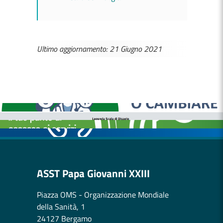
Ultimo aggiornamento: 21 Giugno 2021
MEDICI E PEDIATRI DI FAMIGLIA
BOLLETTINI DISAGIO DA CALORE
CASE DI COMUNITÀ
OSPEDALE DI COMUNITÀ
ASST Papa Giovanni XXIII
Piazza OMS - Organizzazione Mondiale
della Sanità, 1
24127 Bergamo