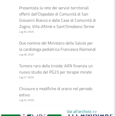
Presentata la rete dei servizi territoriali
offerti dall’Ospedale di Comunità di San
Giovanni Bianco e dalle Case di Comunità di
Zogno, Villa d'Almè e Sant'Omobono Terme
Lug 30, 2026
Due nomine del Ministero della Salute per
la cardiologa pediatrica Francesca Raimondi
Lug 28, 2026
Tumore raro della tiroide: AIFA finanzia un
nuovo studio del PG23 per terapie mirate
Lug 27, 2026
Chiusure e modifiche di orario nel periodo
estivo
Lug 24, 2026
MEDICI E PEDIATRI DI FAMIGLIA
BOLLETTINI DISAGIO DA CALORE
Vai all'archvio >>