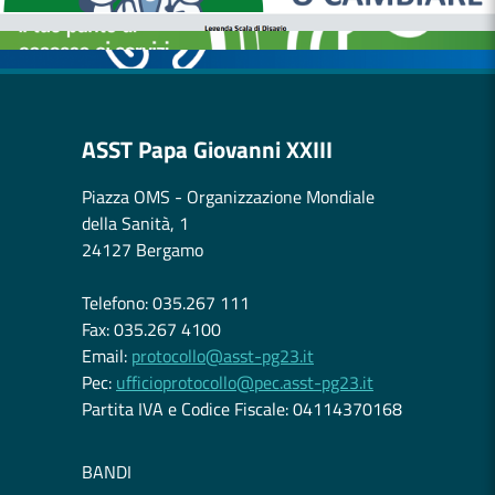
CASE DI COMUNITÀ
OSPEDALE DI COMUNITÀ
ASST Papa Giovanni XXIII
Piazza OMS - Organizzazione Mondiale
della Sanità, 1
24127 Bergamo
Telefono: 035.267 111
Fax: 035.267 4100
Email:
protocollo@asst-pg23.it
Pec:
ufficioprotocollo@pec.asst-pg23.it
Partita IVA e Codice Fiscale: 04114370168
BANDI