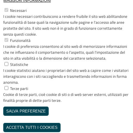
MAGGIORI INFORMAZIONI
Restiamo in contatto
Necessari
I cookie necessari contribuiscono a rendere fruibile il sito web abilitandone
Facebook
YouTube
LinkedIn
Instagram
funzionalità di base quali la navigazione sulle pagine e l'accesso alle aree
protette del sito. Il sito web non è in grado di funzionare correttamente
senza questi cookie.
Funzionalità
I cookie di preferenza consentono al sito web di memorizzare informazioni
Riconoscimenti
che ne influenzano il comportamento o l'aspetto, quali l'impostazione del
sito in alta visibilità o la dimensione del carattere selezionata.
Statistiche
I cookie statistici aiutano i proprietari del sito web a capire come i visitatori
interagiscono con i siti raccogliendo e trasmettendo informazioni in forma
anonima.
Terze parti
Cookie di terze parti, cioè cookie di siti o di web server esterni, utilizzati per
Copyright © 2005-2023 - ASST Papa
finalità proprie di dette parti terze.
Giovanni XXIII - Piazza OMS 1 24127
Bergamo - Tutti i diritti riservati
SALVA PREFERENZE
Realizzato da
REVOCA IL CONSENSO
INVISIBLEFARM
ACCETTA TUTTI I COOKIES