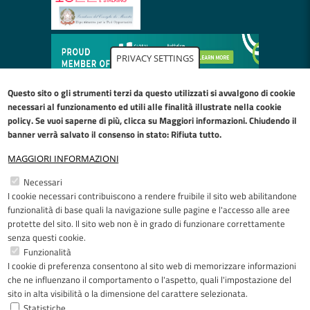
PRIVACY SETTINGS
Questo sito o gli strumenti terzi da questo utilizzati si avvalgono di cookie
necessari al funzionamento ed utili alle finalità illustrate nella
cookie
policy
. Se vuoi saperne di più, clicca su Maggiori informazioni. Chiudendo il
banner verrà salvato il consenso in stato: Rifiuta tutto.
MAGGIORI INFORMAZIONI
Restiamo in contatto
Necessari
I cookie necessari contribuiscono a rendere fruibile il sito web abilitandone
Facebook
YouTube
LinkedIn
Instagram
funzionalità di base quali la navigazione sulle pagine e l'accesso alle aree
protette del sito. Il sito web non è in grado di funzionare correttamente
senza questi cookie.
Funzionalità
I cookie di preferenza consentono al sito web di memorizzare informazioni
Riconoscimenti
che ne influenzano il comportamento o l'aspetto, quali l'impostazione del
sito in alta visibilità o la dimensione del carattere selezionata.
Statistiche