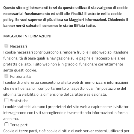
Questo sito o gli strumenti terzi da questo utilizzati si avvalgono di cookie
necessari al funzionamento ed utili alle finalità illustrate nella
cookie
policy
. Se vuoi saperne di più, clicca su Maggiori informazioni. Chiudendo il
banner verrà salvato il consenso in stato: Rifiuta tutto.
MAGGIORI INFORMAZIONI
Restiamo in contatto
Necessari
I cookie necessari contribuiscono a rendere fruibile il sito web abilitandone
Facebook
YouTube
LinkedIn
Instagram
funzionalità di base quali la navigazione sulle pagine e l'accesso alle aree
protette del sito. Il sito web non è in grado di funzionare correttamente
senza questi cookie.
Funzionalità
I cookie di preferenza consentono al sito web di memorizzare informazioni
Riconoscimenti
che ne influenzano il comportamento o l'aspetto, quali l'impostazione del
sito in alta visibilità o la dimensione del carattere selezionata.
Statistiche
I cookie statistici aiutano i proprietari del sito web a capire come i visitatori
interagiscono con i siti raccogliendo e trasmettendo informazioni in forma
anonima.
Terze parti
Cookie di terze parti, cioè cookie di siti o di web server esterni, utilizzati per
Copyright © 2005-2023 - ASST Papa