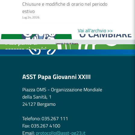
Chiusure e modifiche di orario nel periodo
estivo
Lug 24, 2026
MEDICI E PEDIATRI DI FAMIGLIA
BOLLETTINI DISAGIO DA CALORE
Vai all'archvio >>
CASE DI COMUNITÀ
OSPEDALE DI COMUNITÀ
ASST Papa Giovanni XXIII
Piazza OMS - Organizzazione Mondiale
della Sanità, 1
24127 Bergamo
Telefono: 035.267 111
Fax: 035.267 4100
Email:
protocollo@asst-pg23.it