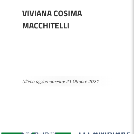
VIVIANA COSIMA
MACCHITELLI
Ultimo aggiornamento: 21 Ottobre 2021
MEDICI E PEDIATRI DI FAMIGLIA
BOLLETTINI DISAGIO DA CALORE