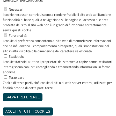
MAGGIORI INFORMAZIONI
Restiamo in contatto
Necessari
I cookie necessari contribuiscono a rendere fruibile il sito web abilitandone
Facebook
YouTube
LinkedIn
Instagram
funzionalità di base quali la navigazione sulle pagine e l'accesso alle aree
protette del sito. Il sito web non è in grado di funzionare correttamente
senza questi cookie.
Funzionalità
I cookie di preferenza consentono al sito web di memorizzare informazioni
Riconoscimenti
che ne influenzano il comportamento o l'aspetto, quali l'impostazione del
sito in alta visibilità o la dimensione del carattere selezionata.
Statistiche
I cookie statistici aiutano i proprietari del sito web a capire come i visitatori
interagiscono con i siti raccogliendo e trasmettendo informazioni in forma
anonima.
Terze parti
Cookie di terze parti, cioè cookie di siti o di web server esterni, utilizzati per
Copyright © 2005-2023 - ASST Papa
finalità proprie di dette parti terze.
Giovanni XXIII - Piazza OMS 1 24127
Bergamo - Tutti i diritti riservati
SALVA PREFERENZE
Realizzato da
REVOCA IL CONSENSO
INVISIBLEFARM
ACCETTA TUTTI I COOKIES