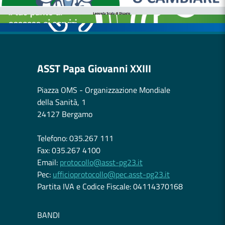
CASE DI COMUNITÀ
OSPEDALE DI COMUNITÀ
ASST Papa Giovanni XXIII
Piazza OMS - Organizzazione Mondiale
della Sanità, 1
24127 Bergamo
Telefono: 035.267 111
Fax: 035.267 4100
Email:
protocollo@asst-pg23.it
Pec:
ufficioprotocollo@pec.asst-pg23.it
Partita IVA e Codice Fiscale: 04114370168
BANDI