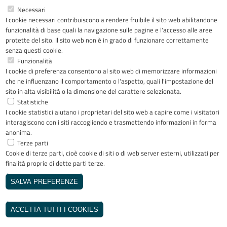
Necessari
I cookie necessari contribuiscono a rendere fruibile il sito web abilitandone
Facebook
YouTube
LinkedIn
Instagram
funzionalità di base quali la navigazione sulle pagine e l'accesso alle aree
protette del sito. Il sito web non è in grado di funzionare correttamente
senza questi cookie.
Funzionalità
I cookie di preferenza consentono al sito web di memorizzare informazioni
Riconoscimenti
che ne influenzano il comportamento o l'aspetto, quali l'impostazione del
sito in alta visibilità o la dimensione del carattere selezionata.
Statistiche
I cookie statistici aiutano i proprietari del sito web a capire come i visitatori
interagiscono con i siti raccogliendo e trasmettendo informazioni in forma
anonima.
Terze parti
Cookie di terze parti, cioè cookie di siti o di web server esterni, utilizzati per
Copyright © 2005-2023 - ASST Papa
finalità proprie di dette parti terze.
Giovanni XXIII - Piazza OMS 1 24127
Bergamo - Tutti i diritti riservati
SALVA PREFERENZE
Realizzato da
REVOCA IL CONSENSO
INVISIBLEFARM
ACCETTA TUTTI I COOKIES