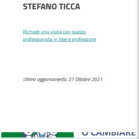
STEFANO TICCA
Richiedi una visita con questo
professionista in libera professione
Ultimo aggiornamento: 21 Ottobre 2021
MEDICI E PEDIATRI DI FAMIGLIA
BOLLETTINI DISAGIO DA CALORE
CASE DI COMUNITÀ